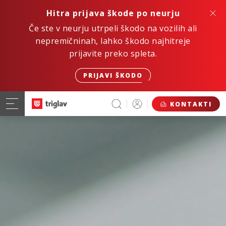
Hitra prijava škode po neurju
Če ste v neurju utrpeli škodo na vozilih ali
nepremičninah, lahko škodo najhitreje
prijavite preko spleta.
PRIJAVI ŠKODO
KONTAKTI