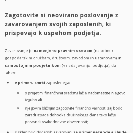
Zagotovite si neovirano poslovanje z
zavarovanjem svojih zaposlenih, ki
prispevajo k uspehom podjetja.
Zavarovanje je
namenjeno pravnim osebam
(na primer
gospodarskim družbam, društvom, zavodom in ustanovam) in
samostojnim podjetnikom
(v nadaljevanju: podjetja), da
lahko:
v primeru smrti
zaposlenega:
s prejetimi finančnimi sredstvi lažje nadomestite njegovo
izgubo ali
njegovim bližnjim zagotovite finančno varnost, saj bodo
zaradi izpada dohodka družinskega člana tako lažje
poravnali vsakodnevne obveznosti;
s sklenitvijo dodatnih zavarovanj
za primer nezgode ali hude