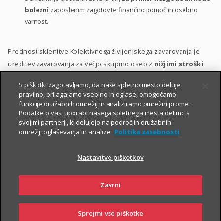
bolezni
zaposlenim zagotovite finančno pomoč in osebno
varnost.
Prednost sklenitve Kolektivnega življenjskega zavarovanja je
ureditev zavarovanja za večjo skupino oseb z
nižjimi stroški
ter s poenostavljenim kolektivnim sprejemom v zavarovanje.
S piškotki zagotavljamo, da naše spletno mesto deluje
pravilno, prilagajamo vsebino in oglase, omogočamo
Zavarovanje lahko vključite v svoj
bonitetni model
. S tem
funkcije družabnih omrežij in analiziramo omrežni promet.
namreč:
Podatke o vaši uporabi našega spletnega mesta delimo s
svojimi partnerji, ki delujejo na področjih družabnih
zaposlenim pokažete, da so za vas
pomembni
;
omrežij, oglaševanja in analize.
Politika zasebnosti
zaposlene motivirate in jih hkrati
nagradite
;
Nastavitve piškotkov
krepite
zvestobo
obstoječih zaposlenih in
privabite
nove
kakovostne kadre.
Zavrni
Sprejmi vse piškotke