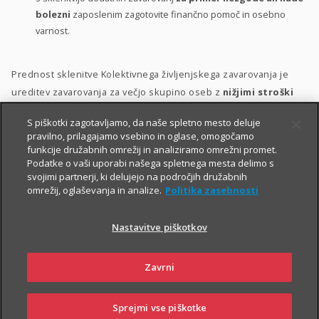
bolezni
zaposlenim zagotovite finančno pomoč in osebno
varnost.
Prednost sklenitve Kolektivnega življenjskega zavarovanja je
ureditev zavarovanja za večjo skupino oseb z
nižjimi stroški
ter s poenostavljenim kolektivnim sprejemom v zavarovanje.
S piškotki zagotavljamo, da naše spletno mesto deluje
pravilno, prilagajamo vsebino in oglase, omogočamo
Zavarovanje lahko vključite v svoj
bonitetni model
. S tem
funkcije družabnih omrežij in analiziramo omrežni promet.
namreč:
Podatke o vaši uporabi našega spletnega mesta delimo s
svojimi partnerji, ki delujejo na področjih družabnih
zaposlenim pokažete, da so za vas
pomembni
;
omrežij, oglaševanja in analize.
Politika zasebnosti
zaposlene motivirate in jih hkrati
nagradite
;
Nastavitve piškotkov
krepite
zvestobo
obstoječih zaposlenih in
privabite
nove
kakovostne kadre.
Zavrni
Sprejmi vse piškotke