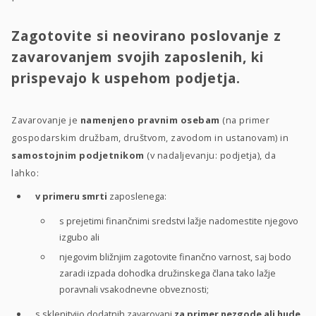
Zagotovite si neovirano poslovanje z
zavarovanjem svojih zaposlenih, ki
prispevajo k uspehom podjetja.
Zavarovanje je
namenjeno pravnim osebam
(na primer
gospodarskim družbam, društvom, zavodom in ustanovam) in
samostojnim podjetnikom
(v nadaljevanju: podjetja), da
lahko:
v primeru smrti
zaposlenega:
s prejetimi finančnimi sredstvi lažje nadomestite njegovo
izgubo ali
njegovim bližnjim zagotovite finančno varnost, saj bodo
zaradi izpada dohodka družinskega člana tako lažje
poravnali vsakodnevne obveznosti;
s sklenitvijo dodatnih zavarovanj
za primer nezgode ali hude