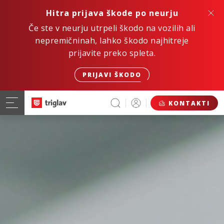
Hitra prijava škode po neurju
Če ste v neurju utrpeli škodo na vozilih ali
nepremičninah, lahko škodo najhitreje
prijavite preko spleta.
PRIJAVI ŠKODO
KONTAKTI