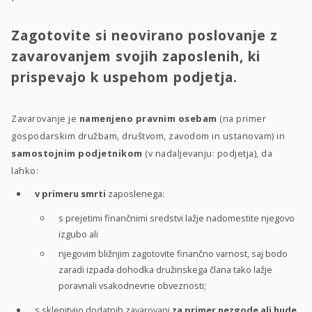
Zagotovite si neovirano poslovanje z
zavarovanjem svojih zaposlenih, ki
prispevajo k uspehom podjetja.
Zavarovanje je
namenjeno pravnim osebam
(na primer
gospodarskim družbam, društvom, zavodom in ustanovam) in
samostojnim podjetnikom
(v nadaljevanju: podjetja), da
lahko:
v primeru smrti
zaposlenega:
s prejetimi finančnimi sredstvi lažje nadomestite njegovo
izgubo ali
njegovim bližnjim zagotovite finančno varnost, saj bodo
zaradi izpada dohodka družinskega člana tako lažje
poravnali vsakodnevne obveznosti;
s sklenitvijo dodatnih zavarovanj
za primer nezgode ali hude