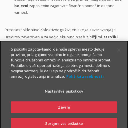
bolezni
zaposlenim zagotovite finančno pomoč in osebno
varnost.
Prednost sklenitve Kolektivnega življenjskega zavarovanja je
ureditev zavarovanja za večjo skupino oseb z
nižjimi stroški
ter s poenostavljenim kolektivnim sprejemom v zavarovanje.
S piškotki zagotavljamo, da naše spletno mesto deluje
pravilno, prilagajamo vsebino in oglase, omogočamo
Zavarovanje lahko vključite v svoj
bonitetni model
. S tem
funkcije družabnih omrežij in analiziramo omrežni promet.
namreč:
Podatke o vaši uporabi našega spletnega mesta delimo s
svojimi partnerji, ki delujejo na področjih družabnih
zaposlenim pokažete, da so za vas
pomembni
;
omrežij, oglaševanja in analize.
Politika zasebnosti
zaposlene motivirate in jih hkrati
nagradite
;
Nastavitve piškotkov
krepite
zvestobo
obstoječih zaposlenih in
privabite
nove
kakovostne kadre.
Zavrni
Sprejmi vse piškotke