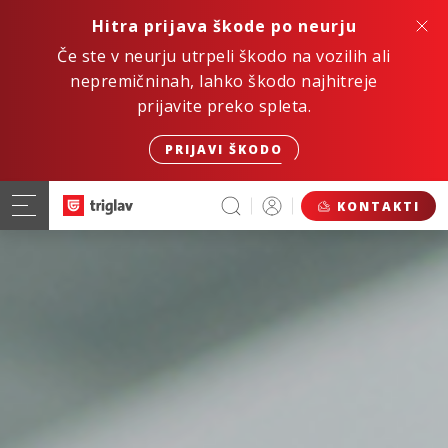
Hitra prijava škode po neurju
Če ste v neurju utrpeli škodo na vozilih ali
nepremičninah, lahko škodo najhitreje
prijavite preko spleta.
PRIJAVI ŠKODO
KONTAKTI