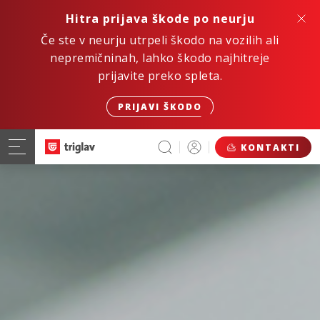
Hitra prijava škode po neurju
Če ste v neurju utrpeli škodo na vozilih ali
nepremičninah, lahko škodo najhitreje
prijavite preko spleta.
PRIJAVI ŠKODO
KONTAKTI