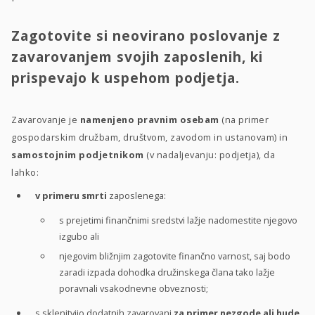
Zagotovite si neovirano poslovanje z
zavarovanjem svojih zaposlenih, ki
prispevajo k uspehom podjetja.
Zavarovanje je
namenjeno pravnim osebam
(na primer
gospodarskim družbam, društvom, zavodom in ustanovam) in
samostojnim podjetnikom
(v nadaljevanju: podjetja), da
lahko:
v primeru smrti
zaposlenega:
s prejetimi finančnimi sredstvi lažje nadomestite njegovo
izgubo ali
njegovim bližnjim zagotovite finančno varnost, saj bodo
zaradi izpada dohodka družinskega člana tako lažje
poravnali vsakodnevne obveznosti;
s sklenitvijo dodatnih zavarovanj
za primer nezgode ali hude