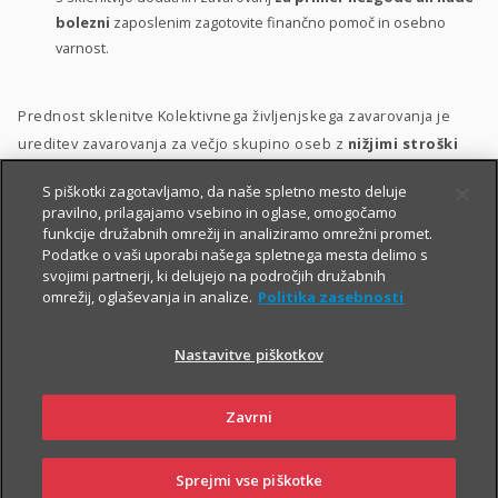
bolezni
zaposlenim zagotovite finančno pomoč in osebno
varnost.
Prednost sklenitve Kolektivnega življenjskega zavarovanja je
ureditev zavarovanja za večjo skupino oseb z
nižjimi stroški
ter s poenostavljenim kolektivnim sprejemom v zavarovanje.
S piškotki zagotavljamo, da naše spletno mesto deluje
pravilno, prilagajamo vsebino in oglase, omogočamo
Zavarovanje lahko vključite v svoj
bonitetni model
. S tem
funkcije družabnih omrežij in analiziramo omrežni promet.
namreč:
Podatke o vaši uporabi našega spletnega mesta delimo s
svojimi partnerji, ki delujejo na področjih družabnih
zaposlenim pokažete, da so za vas
pomembni
;
omrežij, oglaševanja in analize.
Politika zasebnosti
zaposlene motivirate in jih hkrati
nagradite
;
Nastavitve piškotkov
krepite
zvestobo
obstoječih zaposlenih in
privabite
nove
kakovostne kadre.
Zavrni
Sprejmi vse piškotke