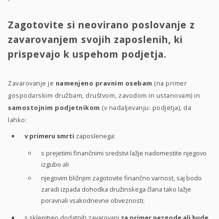
Zagotovite si neovirano poslovanje z
zavarovanjem svojih zaposlenih, ki
prispevajo k uspehom podjetja.
Zavarovanje je
namenjeno pravnim osebam
(na primer
gospodarskim družbam, društvom, zavodom in ustanovam) in
samostojnim podjetnikom
(v nadaljevanju: podjetja), da
lahko:
v primeru smrti
zaposlenega:
s prejetimi finančnimi sredstvi lažje nadomestite njegovo
izgubo ali
njegovim bližnjim zagotovite finančno varnost, saj bodo
zaradi izpada dohodka družinskega člana tako lažje
poravnali vsakodnevne obveznosti;
s sklenitvijo dodatnih zavarovanj
za primer nezgode ali hude