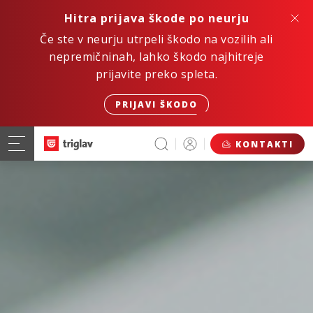
Hitra prijava škode po neurju
Če ste v neurju utrpeli škodo na vozilih ali
nepremičninah, lahko škodo najhitreje
prijavite preko spleta.
PRIJAVI ŠKODO
KONTAKTI