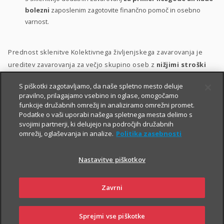
bolezni
zaposlenim zagotovite finančno pomoč in osebno
varnost.
Prednost sklenitve Kolektivnega življenjskega zavarovanja je
ureditev zavarovanja za večjo skupino oseb z
nižjimi stroški
ter s poenostavljenim kolektivnim sprejemom v zavarovanje.
S piškotki zagotavljamo, da naše spletno mesto deluje
pravilno, prilagajamo vsebino in oglase, omogočamo
Zavarovanje lahko vključite v svoj
bonitetni model
. S tem
funkcije družabnih omrežij in analiziramo omrežni promet.
namreč:
Podatke o vaši uporabi našega spletnega mesta delimo s
svojimi partnerji, ki delujejo na področjih družabnih
zaposlenim pokažete, da so za vas
pomembni
;
omrežij, oglaševanja in analize.
Politika zasebnosti
zaposlene motivirate in jih hkrati
nagradite
;
Nastavitve piškotkov
krepite
zvestobo
obstoječih zaposlenih in
privabite
nove
kakovostne kadre.
Zavrni
Sprejmi vse piškotke