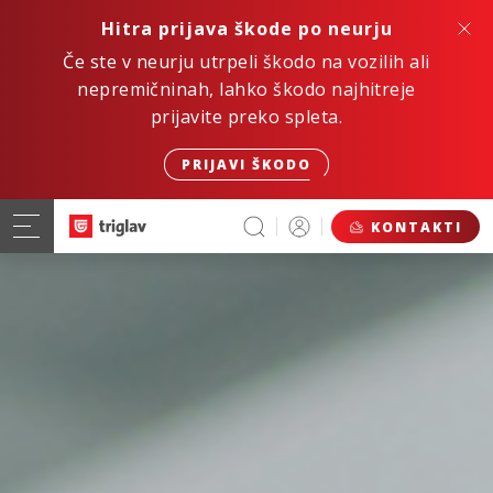
Hitra prijava škode po neurju
Če ste v neurju utrpeli škodo na vozilih ali
nepremičninah, lahko škodo najhitreje
prijavite preko spleta.
PRIJAVI ŠKODO
KONTAKTI