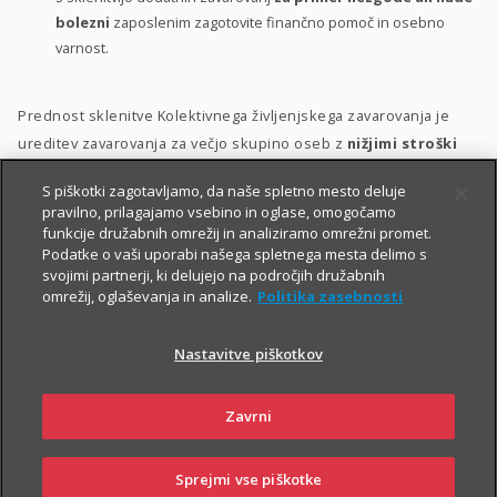
bolezni
zaposlenim zagotovite finančno pomoč in osebno
varnost.
Prednost sklenitve Kolektivnega življenjskega zavarovanja je
ureditev zavarovanja za večjo skupino oseb z
nižjimi stroški
ter s poenostavljenim kolektivnim sprejemom v zavarovanje.
S piškotki zagotavljamo, da naše spletno mesto deluje
pravilno, prilagajamo vsebino in oglase, omogočamo
Zavarovanje lahko vključite v svoj
bonitetni model
. S tem
funkcije družabnih omrežij in analiziramo omrežni promet.
namreč:
Podatke o vaši uporabi našega spletnega mesta delimo s
svojimi partnerji, ki delujejo na področjih družabnih
zaposlenim pokažete, da so za vas
pomembni
;
omrežij, oglaševanja in analize.
Politika zasebnosti
zaposlene motivirate in jih hkrati
nagradite
;
Nastavitve piškotkov
krepite
zvestobo
obstoječih zaposlenih in
privabite
nove
kakovostne kadre.
Zavrni
Sprejmi vse piškotke