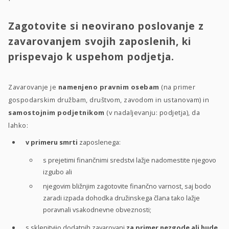
Zagotovite si neovirano poslovanje z
zavarovanjem svojih zaposlenih, ki
prispevajo k uspehom podjetja.
Zavarovanje je
namenjeno pravnim osebam
(na primer
gospodarskim družbam, društvom, zavodom in ustanovam) in
samostojnim podjetnikom
(v nadaljevanju: podjetja), da
lahko:
v primeru smrti
zaposlenega:
s prejetimi finančnimi sredstvi lažje nadomestite njegovo
izgubo ali
njegovim bližnjim zagotovite finančno varnost, saj bodo
zaradi izpada dohodka družinskega člana tako lažje
poravnali vsakodnevne obveznosti;
s sklenitvijo dodatnih zavarovanj
za primer nezgode ali hude