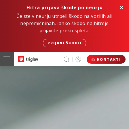
Hitra prijava škode po neurju
Če ste v neurju utrpeli škodo na vozilih ali
nepremičninah, lahko škodo najhitreje
prijavite preko spleta.
PRIJAVI ŠKODO
KONTAKTI