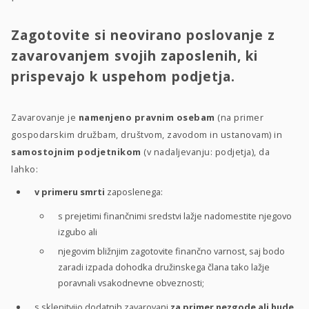
Zagotovite si neovirano poslovanje z
zavarovanjem svojih zaposlenih, ki
prispevajo k uspehom podjetja.
Zavarovanje je
namenjeno pravnim osebam
(na primer
gospodarskim družbam, društvom, zavodom in ustanovam) in
samostojnim podjetnikom
(v nadaljevanju: podjetja), da
lahko:
v primeru smrti
zaposlenega:
s prejetimi finančnimi sredstvi lažje nadomestite njegovo
izgubo ali
njegovim bližnjim zagotovite finančno varnost, saj bodo
zaradi izpada dohodka družinskega člana tako lažje
poravnali vsakodnevne obveznosti;
s sklenitvijo dodatnih zavarovanj
za primer nezgode ali hude