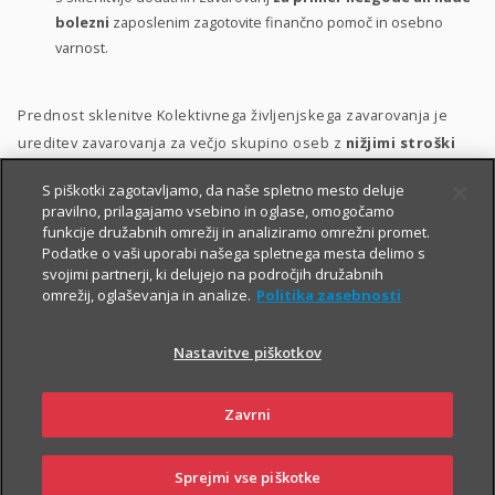
bolezni
zaposlenim zagotovite finančno pomoč in osebno
varnost.
Prednost sklenitve Kolektivnega življenjskega zavarovanja je
ureditev zavarovanja za večjo skupino oseb z
nižjimi stroški
ter s poenostavljenim kolektivnim sprejemom v zavarovanje.
S piškotki zagotavljamo, da naše spletno mesto deluje
pravilno, prilagajamo vsebino in oglase, omogočamo
Zavarovanje lahko vključite v svoj
bonitetni model
. S tem
funkcije družabnih omrežij in analiziramo omrežni promet.
namreč:
Podatke o vaši uporabi našega spletnega mesta delimo s
svojimi partnerji, ki delujejo na področjih družabnih
zaposlenim pokažete, da so za vas
pomembni
;
omrežij, oglaševanja in analize.
Politika zasebnosti
zaposlene motivirate in jih hkrati
nagradite
;
Nastavitve piškotkov
krepite
zvestobo
obstoječih zaposlenih in
privabite
nove
kakovostne kadre.
Zavrni
Sprejmi vse piškotke