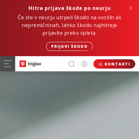
Hitra prijava škode po neurju
Če ste v neurju utrpeli škodo na vozilih ali
nepremičninah, lahko škodo najhitreje
prijavite preko spleta.
PRIJAVI ŠKODO
KONTAKTI