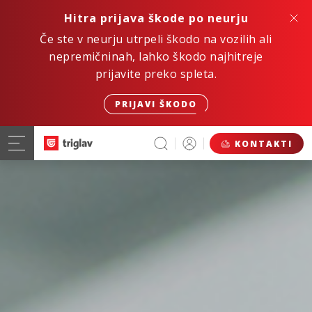
Hitra prijava škode po neurju
Če ste v neurju utrpeli škodo na vozilih ali
nepremičninah, lahko škodo najhitreje
prijavite preko spleta.
PRIJAVI ŠKODO
KONTAKTI