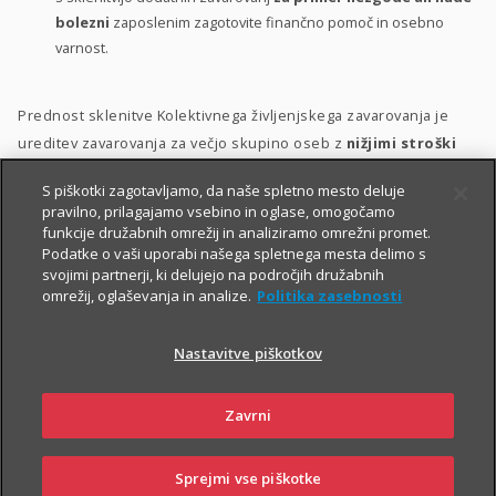
bolezni
zaposlenim zagotovite finančno pomoč in osebno
varnost.
Prednost sklenitve Kolektivnega življenjskega zavarovanja je
ureditev zavarovanja za večjo skupino oseb z
nižjimi stroški
ter s poenostavljenim kolektivnim sprejemom v zavarovanje.
S piškotki zagotavljamo, da naše spletno mesto deluje
pravilno, prilagajamo vsebino in oglase, omogočamo
Zavarovanje lahko vključite v svoj
bonitetni model
. S tem
funkcije družabnih omrežij in analiziramo omrežni promet.
namreč:
Podatke o vaši uporabi našega spletnega mesta delimo s
svojimi partnerji, ki delujejo na področjih družabnih
zaposlenim pokažete, da so za vas
pomembni
;
omrežij, oglaševanja in analize.
Politika zasebnosti
zaposlene motivirate in jih hkrati
nagradite
;
Nastavitve piškotkov
krepite
zvestobo
obstoječih zaposlenih in
privabite
nove
kakovostne kadre.
Zavrni
Sprejmi vse piškotke