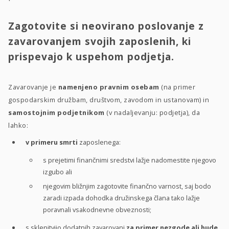
Zagotovite si neovirano poslovanje z
zavarovanjem svojih zaposlenih, ki
prispevajo k uspehom podjetja.
Zavarovanje je
namenjeno pravnim osebam
(na primer
gospodarskim družbam, društvom, zavodom in ustanovam) in
samostojnim podjetnikom
(v nadaljevanju: podjetja), da
lahko:
v primeru smrti
zaposlenega:
s prejetimi finančnimi sredstvi lažje nadomestite njegovo
izgubo ali
njegovim bližnjim zagotovite finančno varnost, saj bodo
zaradi izpada dohodka družinskega člana tako lažje
poravnali vsakodnevne obveznosti;
s sklenitvijo dodatnih zavarovanj
za primer nezgode ali hude