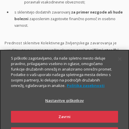
poravnali vsakodnevne obveznosti;
s sklenitvijo dodatnih zavarovanj
za primer nezgode ali hude
bolezni
zaposlenim zagotovite finančno pomoč in osebno
varnost.
Prednost sklenitve Kolektivnega življenjskega zavarovanja je
ureditev zavarovanja za večjo skupino oseb z
nižjimi stroški
ter s poenostavljenim kolektivnim sprejemom v zavarovanje.
S piškotki zagotavljamo, da naše spletno mesto deluje
pravilno, prilagajamo vsebino in oglase, omogočamo
Zavarovanje lahko vključite v svoj
bonitetni model
. S tem
funkcije družabnih omrežij in analiziramo omrežni promet.
Podatke o vaši uporabi našega spletnega mesta delimo s
namreč:
svojimi partnerji, ki delujejo na področjih družabnih
omrežij, oglaševanja in analize.
Politika zasebnosti
zaposlenim pokažete, da so za vas
pomembni
;
zaposlene motivirate in jih hkrati
nagradite
;
Nastavitve piškotkov
krepite
zvestobo
obstoječih zaposlenih in
privabite
nove
kakovostne kadre.
Zavrni