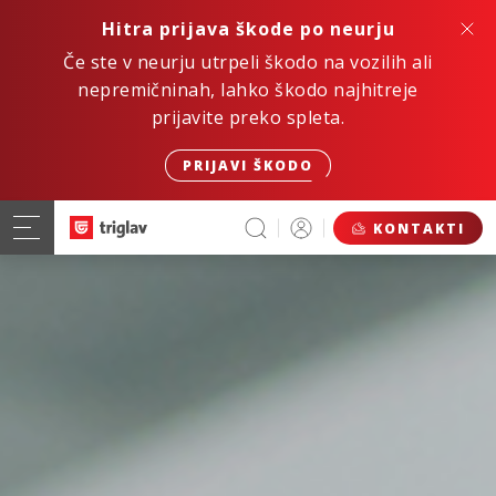
Hitra prijava škode po neurju
Če ste v neurju utrpeli škodo na vozilih ali
nepremičninah, lahko škodo najhitreje
prijavite preko spleta.
PRIJAVI ŠKODO
KONTAKTI