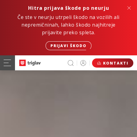
Hitra prijava škode po neurju
Če ste v neurju utrpeli škodo na vozilih ali
nepremičninah, lahko škodo najhitreje
prijavite preko spleta.
PRIJAVI ŠKODO
KONTAKTI