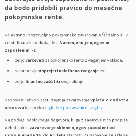
da bodo pridobili pravico do mesečne
pokojninske rente.
i
Kolektivno Prostovoljno pokojninsko zavarovanje
delno ali v
celoti financira delodajalec.
Namenjeno je njegovim
zaposlenim
, ki:
želijo
varčevati
za pokojninsko rento z vlaganjem v sklade,
so pripravljeni
sprejeti naložbeno tveganje
ter
želijo
finančno zaščititi
svoje bližnje.
Zaposleni lahko v času trajanja zavarovanja
vplačajo dodatna
sredstva
kar preko
digitalne poslovalnice i.triglav
.
Na podlagi poslovnega dogovora, ki ga z zavarovalnico podpiše
delodajalec,
zavarovanje sklene njegov zaposleni od
dopolnjenega 14. do 65. leta
starosti. Zavarovanje se sklene