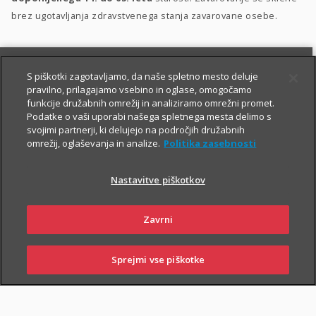
brez ugotavljanja zdravstvenega stanja zavarovane osebe.
S piškotki zagotavljamo, da naše spletno mesto deluje
pravilno, prilagajamo vsebino in oglase, omogočamo
funkcije družabnih omrežij in analiziramo omrežni promet.
Podatke o vaši uporabi našega spletnega mesta delimo s
svojimi partnerji, ki delujejo na področjih družabnih
PIŠITE NAM
01 2864 000
omrežij, oglaševanja in analize.
Politika zasebnosti
Nastavitve piškotkov
O zavarovanju
Zavrni
Sprejmi vse piškotke
PRIJAVITE ŠKODO
PIŠITE NAM
01 2864 000
POSLOVALNICE
TRAJANJE