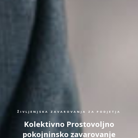
ŽIVLJENJSKA ZAVAROVANJA ZA PODJETJA
Kolektivno Prostovoljno
pokojninsko zavarovanje