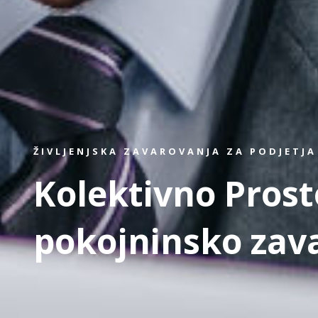
ŽIVLJENJSKA ZAVAROVANJA ZA PODJETJA
Kolektivno Prost
pokojninsko zav