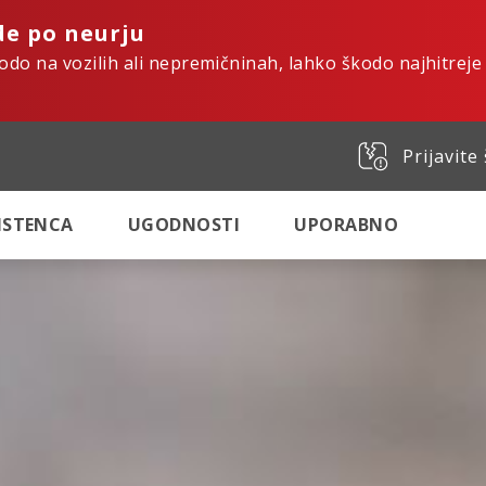
de po neurju
kodo na vozilih ali nepremičninah, lahko škodo najhitreje
Prijavite
SISTENCA
UGODNOSTI
UPORABNO