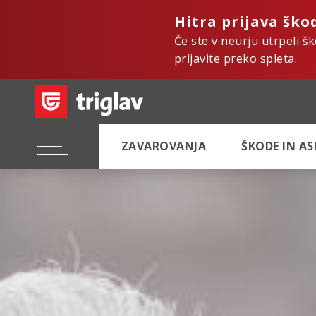
Hitra prijava ško
Če ste v neurju utrpeli š
prijavite preko spleta.
ZAVAROVANJA
ŠKODE IN A