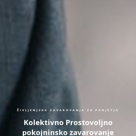
ŽIVLJENJSKA ZAVAROVANJA ZA PODJETJA
Kolektivno Prostovoljno
pokojninsko zavarovanje