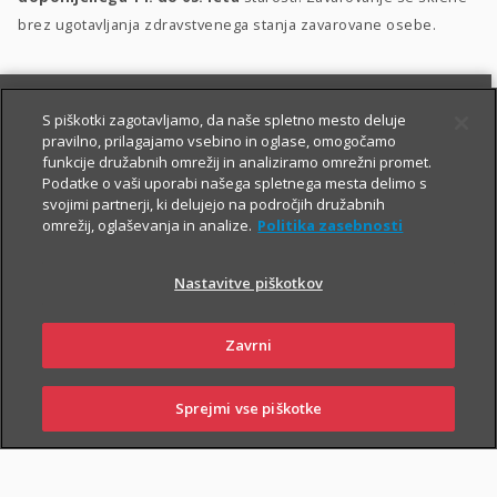
brez ugotavljanja zdravstvenega stanja zavarovane osebe.
S piškotki zagotavljamo, da naše spletno mesto deluje
pravilno, prilagajamo vsebino in oglase, omogočamo
funkcije družabnih omrežij in analiziramo omrežni promet.
Podatke o vaši uporabi našega spletnega mesta delimo s
svojimi partnerji, ki delujejo na področjih družabnih
PIŠITE NAM
01 2864 000
omrežij, oglaševanja in analize.
Politika zasebnosti
Nastavitve piškotkov
O zavarovanju
Zavrni
Sprejmi vse piškotke
PRIJAVITE
OBIŠČITE
PIŠITE NAM
01 2864 000
ŠKODO
POSLOVALNICO
TRAJANJE