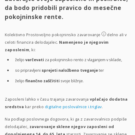
da bodo pridobili pravico do mesečne
pokojninske rente.
i
Kolektivno Prostovoljno pokojninsko zavarovanje
delno ali v
celoti financira delodajalec.
Namenjeno je njegovim
zaposlenim
, ki:
želijo
varčevati
za pokojninsko rento z vlaganjem v sklade,
so pripravljeni
sprejeti naložbeno tveganje
ter
želijo
finančno zaščititi
svoje bližnje.
Zaposleni lahko v času trajanja zavarovanja
vplačajo dodatna
sredstva
kar preko
digitalne poslovalnice i.triglav
.
Na podlagi poslovnega dogovora, ki ga z zavarovalnico podpiše
delodajalec,
zavarovanje sklene njegov zaposleni od
dopolnjenega 14. do 65. leta
starosti. Zavarovanje se sklene