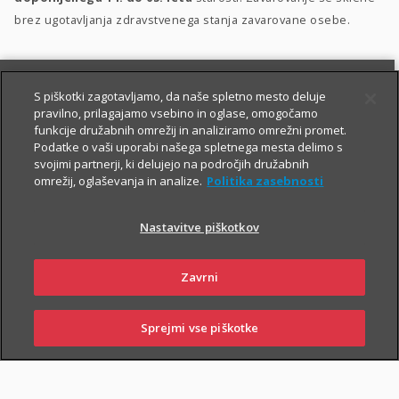
brez ugotavljanja zdravstvenega stanja zavarovane osebe.
S piškotki zagotavljamo, da naše spletno mesto deluje
pravilno, prilagajamo vsebino in oglase, omogočamo
funkcije družabnih omrežij in analiziramo omrežni promet.
Podatke o vaši uporabi našega spletnega mesta delimo s
svojimi partnerji, ki delujejo na področjih družabnih
PIŠITE NAM
01 2864 000
omrežij, oglaševanja in analize.
Politika zasebnosti
Nastavitve piškotkov
O zavarovanju
Zavrni
Sprejmi vse piškotke
PRIJAVITE ŠKODO
PIŠITE NAM
01 2864 000
POSLOVALNICE
TRAJANJE