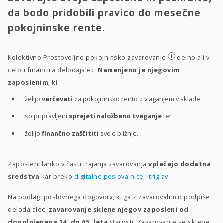
da bodo pridobili pravico do mesečne
pokojninske rente.
i
Kolektivno Prostovoljno pokojninsko zavarovanje
delno ali v
celoti financira delodajalec.
Namenjeno je njegovim
zaposlenim
, ki:
želijo
varčevati
za pokojninsko rento z vlaganjem v sklade,
so pripravljeni
sprejeti naložbeno tveganje
ter
želijo
finančno zaščititi
svoje bližnje.
Zaposleni lahko v času trajanja zavarovanja
vplačajo dodatna
sredstva
kar preko
digitalne poslovalnice i.triglav
.
Na podlagi poslovnega dogovora, ki ga z zavarovalnico podpiše
delodajalec,
zavarovanje sklene njegov zaposleni od
dopolnjenega 14. do 65. leta
starosti. Zavarovanje se sklene