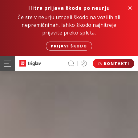
Hitra prijava škode po neurju
Če ste v neurju utrpeli škodo na vozilih ali
nepremičninah, lahko škodo najhitreje
prijavite preko spleta.
PRIJAVI ŠKODO
KONTAKTI