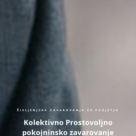
ŽIVLJENJSKA ZAVAROVANJA ZA PODJETJA
Kolektivno Prostovoljno
pokojninsko zavarovanje