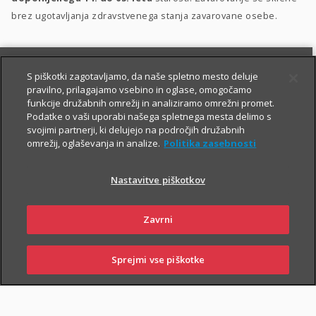
brez ugotavljanja zdravstvenega stanja zavarovane osebe.
S piškotki zagotavljamo, da naše spletno mesto deluje
pravilno, prilagajamo vsebino in oglase, omogočamo
funkcije družabnih omrežij in analiziramo omrežni promet.
Podatke o vaši uporabi našega spletnega mesta delimo s
svojimi partnerji, ki delujejo na področjih družabnih
PIŠITE NAM
01 2864 000
omrežij, oglaševanja in analize.
Politika zasebnosti
Nastavitve piškotkov
O zavarovanju
Zavrni
Sprejmi vse piškotke
PRIJAVITE ŠKODO
PIŠITE NAM
01 2864 000
POSLOVALNICE
TRAJANJE