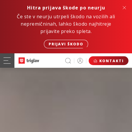
Hitra prijava škode po neurju
Če ste v neurju utrpeli škodo na vozilih ali
nepremičninah, lahko škodo najhitreje
prijavite preko spleta.
PRIJAVI ŠKODO
KONTAKTI