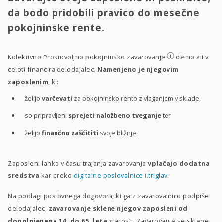
da bodo pridobili pravico do mesečne
pokojninske rente.
i
Kolektivno Prostovoljno pokojninsko zavarovanje
delno ali v
celoti financira delodajalec.
Namenjeno je njegovim
zaposlenim
, ki:
želijo
varčevati
za pokojninsko rento z vlaganjem v sklade,
so pripravljeni
sprejeti naložbeno tveganje
ter
želijo
finančno zaščititi
svoje bližnje.
Zaposleni lahko v času trajanja zavarovanja
vplačajo dodatna
sredstva
kar preko
digitalne poslovalnice i.triglav
.
Na podlagi poslovnega dogovora, ki ga z zavarovalnico podpiše
delodajalec,
zavarovanje sklene njegov zaposleni od
dopolnjenega 14. do 65. leta
starosti. Zavarovanje se sklene