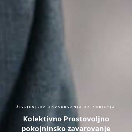
ŽIVLJENJSKA ZAVAROVANJA ZA PODJETJA
Kolektivno Prostovoljno
pokojninsko zavarovanje