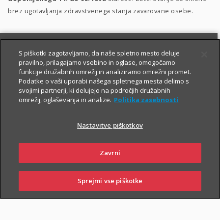
brez ugotavljanja zdravstvenega stanja zavarovane osebe.
S piškotki zagotavljamo, da naše spletno mesto deluje
pravilno, prilagajamo vsebino in oglase, omogočamo
funkcije družabnih omrežij in analiziramo omrežni promet.
Podatke o vaši uporabi našega spletnega mesta delimo s
svojimi partnerji, ki delujejo na področjih družabnih
PIŠITE NAM
01 2864 000
omrežij, oglaševanja in analize.
Politika zasebnosti
Nastavitve piškotkov
O zavarovanju
Zavrni
Sprejmi vse piškotke
PRIJAVITE ŠKODO
PIŠITE NAM
01 2864 000
POSLOVALNICE
TRAJANJE