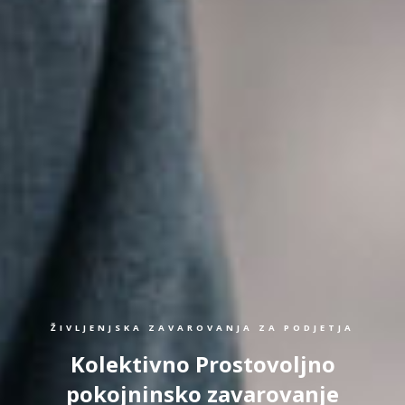
ŽIVLJENJSKA ZAVAROVANJA ZA PODJETJA
Kolektivno Prostovoljno
pokojninsko zavarovanje