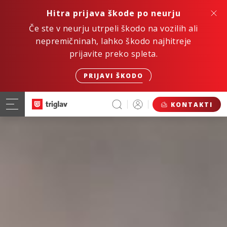
Hitra prijava škode po neurju
Če ste v neurju utrpeli škodo na vozilih ali
nepremičninah, lahko škodo najhitreje
prijavite preko spleta.
PRIJAVI ŠKODO
KONTAKTI