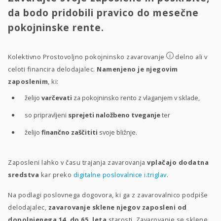
da bodo pridobili pravico do mesečne
pokojninske rente.
i
Kolektivno Prostovoljno pokojninsko zavarovanje
delno ali v
celoti financira delodajalec.
Namenjeno je njegovim
zaposlenim
, ki:
želijo
varčevati
za pokojninsko rento z vlaganjem v sklade,
so pripravljeni
sprejeti naložbeno tveganje
ter
želijo
finančno zaščititi
svoje bližnje.
Zaposleni lahko v času trajanja zavarovanja
vplačajo dodatna
sredstva
kar preko
digitalne poslovalnice i.triglav
.
Na podlagi poslovnega dogovora, ki ga z zavarovalnico podpiše
delodajalec,
zavarovanje sklene njegov zaposleni od
dopolnjenega 14. do 65. leta
starosti. Zavarovanje se sklene