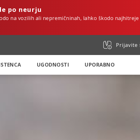
de po neurju
kodo na vozilih ali nepremičninah, lahko škodo najhitreje
Prijavite
SISTENCA
UGODNOSTI
UPORABNO