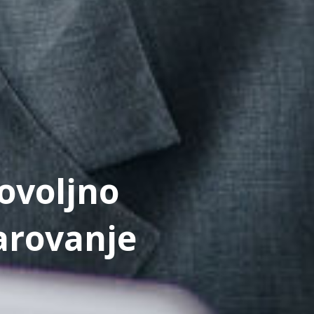
ovoljno
arovanje