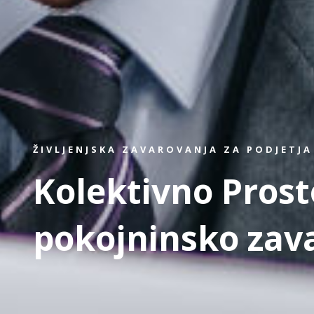
ŽIVLJENJSKA ZAVAROVANJA ZA PODJETJA
Kolektivno Prost
pokojninsko zav