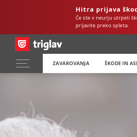
Hitra prijava ško
Če ste v neurju utrpeli š
prijavite preko spleta.
ZAVAROVANJA
ŠKODE IN A