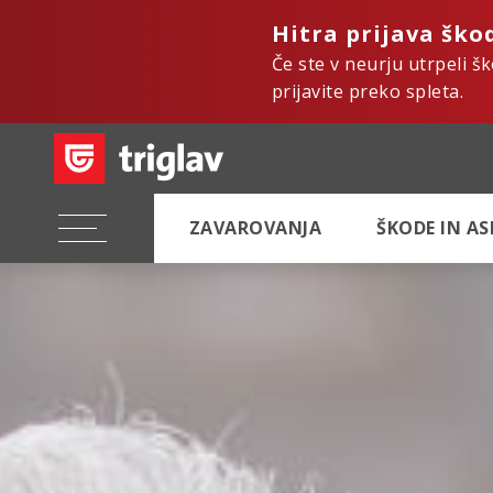
Hitra prijava ško
Če ste v neurju utrpeli š
prijavite preko spleta.
ZAVAROVANJA
ŠKODE IN A