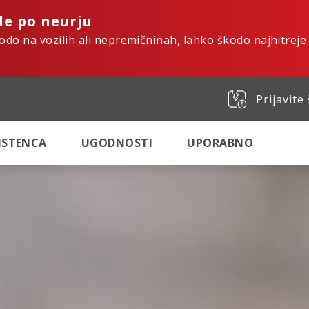
de po neurju
kodo na vozilih ali nepremičninah, lahko škodo najhitreje
Prijavite
SISTENCA
UGODNOSTI
UPORABNO