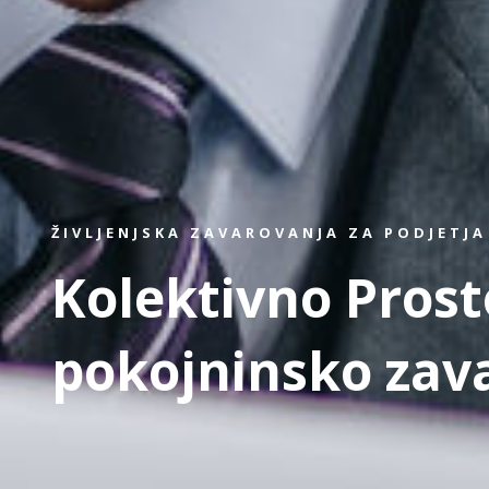
ŽIVLJENJSKA ZAVAROVANJA ZA PODJETJA
Kolektivno Prost
pokojninsko zav