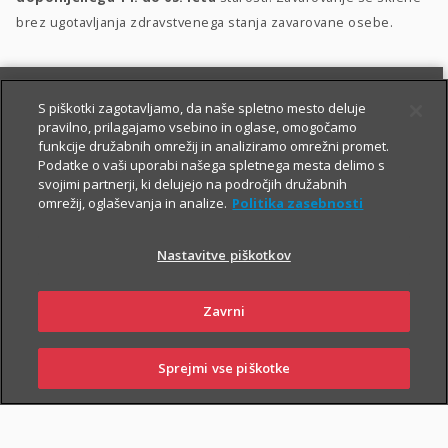
brez ugotavljanja zdravstvenega stanja zavarovane osebe.
S piškotki zagotavljamo, da naše spletno mesto deluje
pravilno, prilagajamo vsebino in oglase, omogočamo
funkcije družabnih omrežij in analiziramo omrežni promet.
Podatke o vaši uporabi našega spletnega mesta delimo s
svojimi partnerji, ki delujejo na področjih družabnih
PIŠITE NAM
01 2864 000
omrežij, oglaševanja in analize.
Politika zasebnosti
Nastavitve piškotkov
O zavarovanju
Zavrni
Sprejmi vse piškotke
PRIJAVITE ŠKODO
PIŠITE NAM
01 2864 000
POSLOVALNICE
TRAJANJE