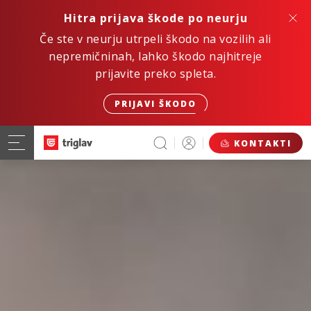
Hitra prijava škode po neurju
Če ste v neurju utrpeli škodo na vozilih ali
nepremičninah, lahko škodo najhitreje
prijavite preko spleta.
PRIJAVI ŠKODO
KONTAKTI