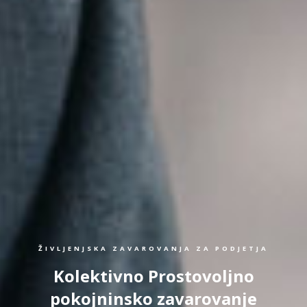
ŽIVLJENJSKA ZAVAROVANJA ZA PODJETJA
Kolektivno Prostovoljno
pokojninsko zavarovanje