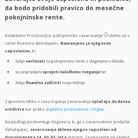
da bodo pridobili pravico do mesečne
pokojninske rente.
i
Kolektivno Prostovoljno pokojninsko zavarovanje
delno ali v
celoti financira delodajalec.
Namenjeno je njegovim
zaposlenim
, ki:
želijo
varčevati
za pokojninsko rento z vlaganjem v sklade,
so pripravljeni
sprejeti naložbeno tveganje
ter
želijo
finančno zaščititi
svoje bližnje.
Zaposleni lahko v času trajanja zavarovanja
vplačajo dodatna
sredstva
kar preko
digitalne poslovalnice i.triglav
.
Na podlagi poslovnega dogovora, ki ga z zavarovalnico podpiše
delodajalec,
zavarovanje sklene njegov zaposleni od
dopolnjenega 14. do 65. leta
starosti. Zavarovanje se sklene