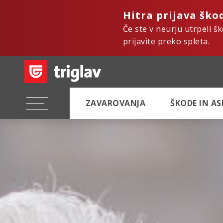
Hitra prijava ško
Če ste v neurju utrpeli š
prijavite preko spleta.
ZAVAROVANJA
ŠKODE IN A