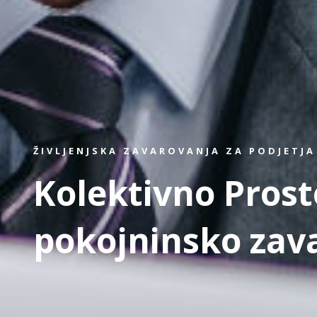
ŽIVLJENJSKA ZAVAROVANJA ZA PODJETJA
Kolektivno Prost
pokojninsko zav