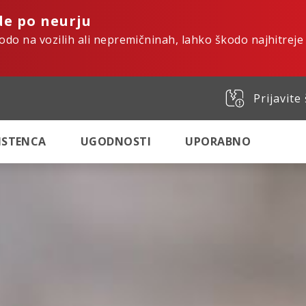
de po neurju
kodo na vozilih ali nepremičninah, lahko škodo najhitreje
Prijavite
SISTENCA
UGODNOSTI
UPORABNO