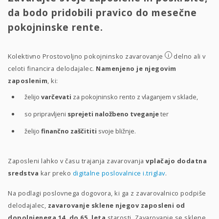
da bodo pridobili pravico do mesečne
pokojninske rente.
i
Kolektivno Prostovoljno pokojninsko zavarovanje
delno ali v
celoti financira delodajalec.
Namenjeno je njegovim
zaposlenim
, ki:
želijo
varčevati
za pokojninsko rento z vlaganjem v sklade,
so pripravljeni
sprejeti naložbeno tveganje
ter
želijo
finančno zaščititi
svoje bližnje.
Zaposleni lahko v času trajanja zavarovanja
vplačajo dodatna
sredstva
kar preko
digitalne poslovalnice i.triglav
.
Na podlagi poslovnega dogovora, ki ga z zavarovalnico podpiše
delodajalec,
zavarovanje sklene njegov zaposleni od
dopolnjenega 14. do 65. leta
starosti. Zavarovanje se sklene