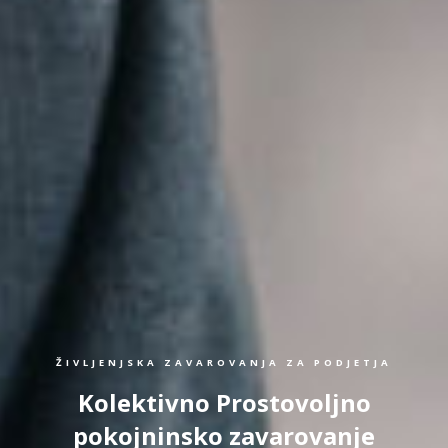
ŽIVLJENJSKA ZAVAROVANJA ZA PODJETJA
Kolektivno Prostovoljno
pokojninsko zavarovanje