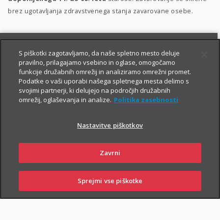
brez ugotavljanja zdravstvenega stanja zavarovane osebe.
S piškotki zagotavljamo, da naše spletno mesto deluje
pravilno, prilagajamo vsebino in oglase, omogočamo
funkcije družabnih omrežij in analiziramo omrežni promet.
Podatke o vaši uporabi našega spletnega mesta delimo s
svojimi partnerji, ki delujejo na področjih družabnih
PIŠITE NAM
01 2864 000
omrežij, oglaševanja in analize.
Politika zasebnosti
Nastavitve piškotkov
O zavarovanju
Zavrni
Sprejmi vse piškotke
PRIJAVITE
OBIŠČITE
PIŠITE NAM
01 2864 000
ŠKODO
POSLOVALNICO
TRAJANJE