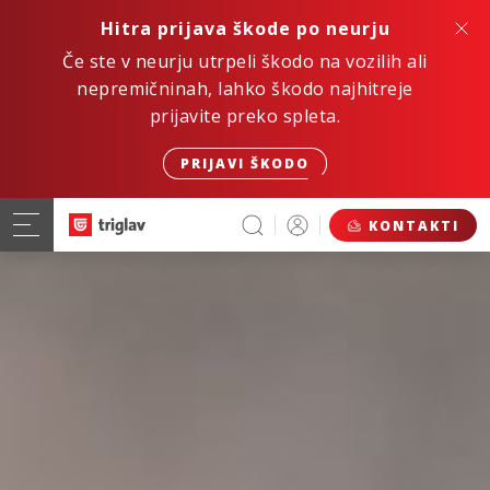
Hitra prijava škode po neurju
Če ste v neurju utrpeli škodo na vozilih ali
nepremičninah, lahko škodo najhitreje
prijavite preko spleta.
PRIJAVI ŠKODO
KONTAKTI