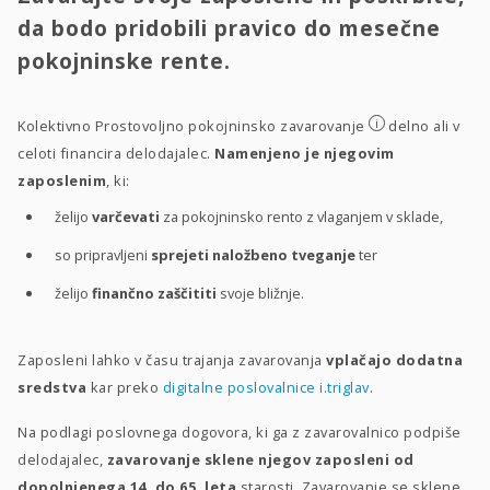
da bodo pridobili pravico do mesečne
pokojninske rente.
i
Kolektivno Prostovoljno pokojninsko zavarovanje
delno ali v
celoti financira delodajalec.
Namenjeno je njegovim
zaposlenim
, ki:
želijo
varčevati
za pokojninsko rento z vlaganjem v sklade,
so pripravljeni
sprejeti naložbeno tveganje
ter
želijo
finančno zaščititi
svoje bližnje.
Zaposleni lahko v času trajanja zavarovanja
vplačajo dodatna
sredstva
kar preko
digitalne poslovalnice i.triglav
.
Na podlagi poslovnega dogovora, ki ga z zavarovalnico podpiše
delodajalec,
zavarovanje sklene njegov zaposleni od
dopolnjenega 14. do 65. leta
starosti. Zavarovanje se sklene