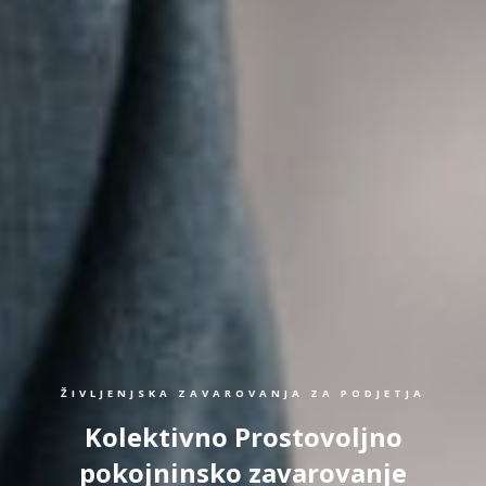
ŽIVLJENJSKA ZAVAROVANJA ZA PODJETJA
Kolektivno Prostovoljno
pokojninsko zavarovanje