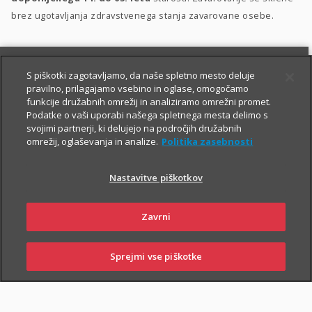
brez ugotavljanja zdravstvenega stanja zavarovane osebe.
S piškotki zagotavljamo, da naše spletno mesto deluje
pravilno, prilagajamo vsebino in oglase, omogočamo
funkcije družabnih omrežij in analiziramo omrežni promet.
Podatke o vaši uporabi našega spletnega mesta delimo s
svojimi partnerji, ki delujejo na področjih družabnih
PIŠITE NAM
01 2864 000
omrežij, oglaševanja in analize.
Politika zasebnosti
Nastavitve piškotkov
O zavarovanju
Zavrni
Sprejmi vse piškotke
PRIJAVITE ŠKODO
PIŠITE NAM
01 2864 000
POSLOVALNICE
TRAJANJE