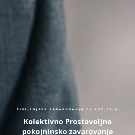
ŽIVLJENJSKA ZAVAROVANJA ZA PODJETJA
Kolektivno Prostovoljno
pokojninsko zavarovanje