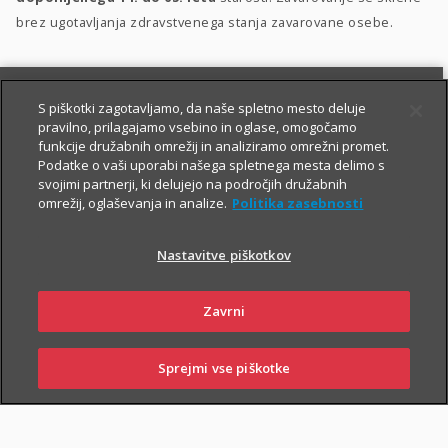
brez ugotavljanja zdravstvenega stanja zavarovane osebe.
S piškotki zagotavljamo, da naše spletno mesto deluje
pravilno, prilagajamo vsebino in oglase, omogočamo
funkcije družabnih omrežij in analiziramo omrežni promet.
Podatke o vaši uporabi našega spletnega mesta delimo s
svojimi partnerji, ki delujejo na področjih družabnih
PIŠITE NAM
01 2864 000
omrežij, oglaševanja in analize.
Politika zasebnosti
Nastavitve piškotkov
O zavarovanju
Zavrni
Sprejmi vse piškotke
PRIJAVITE ŠKODO
PIŠITE NAM
01 2864 000
POSLOVALNICE
TRAJANJE