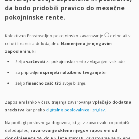
da bodo pridobili pravico do mesečne
pokojninske rente.
i
Kolektivno Prostovoljno pokojninsko zavarovanje
delno ali v
celoti financira delodajalec.
Namenjeno je njegovim
zaposlenim
, ki:
želijo
varčevati
za pokojninsko rento z vlaganjem v sklade,
so pripravljeni
sprejeti naložbeno tveganje
ter
želijo
finančno zaščititi
svoje bližnje.
Zaposleni lahko v času trajanja zavarovanja
vplačajo dodatna
sredstva
kar preko
digitalne poslovalnice i.triglav
.
Na podlagi poslovnega dogovora, ki ga z zavarovalnico podpiše
delodajalec,
zavarovanje sklene njegov zaposleni od
dopolnjenega 14. do 65. leta
starosti. Zavarovanje se sklene