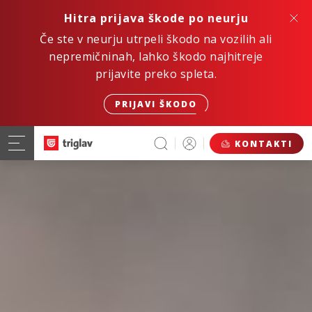
Hitra prijava škode po neurju
Če ste v neurju utrpeli škodo na vozilih ali
nepremičninah, lahko škodo najhitreje
prijavite preko spleta.
PRIJAVI ŠKODO
KONTAKTI