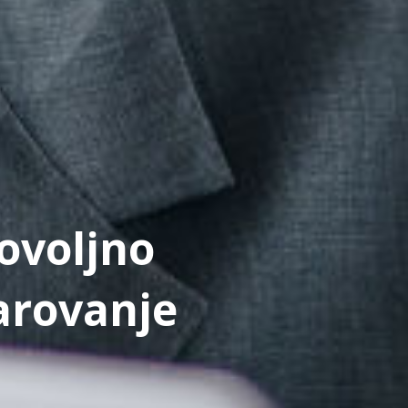
ovoljno
arovanje