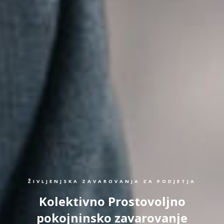
ŽIVLJENJSKA ZAVAROVANJA ZA PODJETJA
Kolektivno Prostovoljno
pokojninsko zavarovanje