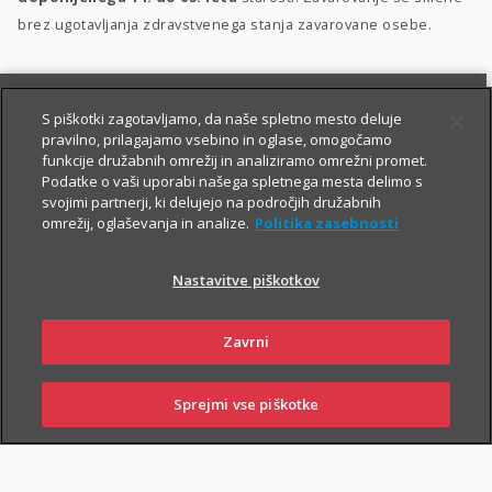
brez ugotavljanja zdravstvenega stanja zavarovane osebe.
S piškotki zagotavljamo, da naše spletno mesto deluje
pravilno, prilagajamo vsebino in oglase, omogočamo
funkcije družabnih omrežij in analiziramo omrežni promet.
Podatke o vaši uporabi našega spletnega mesta delimo s
svojimi partnerji, ki delujejo na področjih družabnih
PIŠITE NAM
01 2864 000
omrežij, oglaševanja in analize.
Politika zasebnosti
Nastavitve piškotkov
O zavarovanju
Zavrni
Sprejmi vse piškotke
PRIJAVITE ŠKODO
PIŠITE NAM
01 2864 000
POSLOVALNICE
TRAJANJE