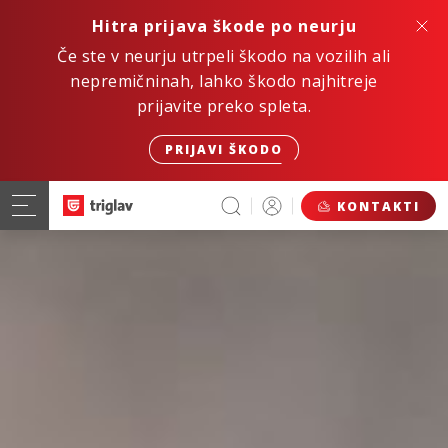
Hitra prijava škode po neurju
Če ste v neurju utrpeli škodo na vozilih ali
nepremičninah, lahko škodo najhitreje
prijavite preko spleta.
PRIJAVI ŠKODO
KONTAKTI