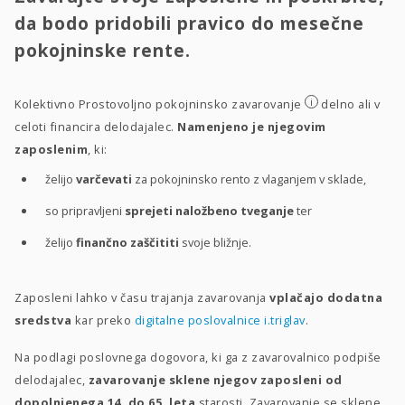
da bodo pridobili pravico do mesečne
pokojninske rente.
i
Kolektivno Prostovoljno pokojninsko zavarovanje
delno ali v
celoti financira delodajalec.
Namenjeno je njegovim
zaposlenim
, ki:
želijo
varčevati
za pokojninsko rento z vlaganjem v sklade,
so pripravljeni
sprejeti naložbeno tveganje
ter
želijo
finančno zaščititi
svoje bližnje.
Zaposleni lahko v času trajanja zavarovanja
vplačajo dodatna
sredstva
kar preko
digitalne poslovalnice i.triglav
.
Na podlagi poslovnega dogovora, ki ga z zavarovalnico podpiše
delodajalec,
zavarovanje sklene njegov zaposleni od
dopolnjenega 14. do 65. leta
starosti. Zavarovanje se sklene