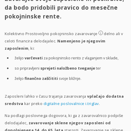
da bodo pridobili pravico do mesečne
pokojninske rente.
i
Kolektivno Prostovoljno pokojninsko zavarovanje
delno ali v
celoti financira delodajalec.
Namenjeno je njegovim
zaposlenim
, ki:
želijo
varčevati
za pokojninsko rento z vlaganjem v sklade,
so pripravljeni
sprejeti naložbeno tveganje
ter
želijo
finančno zaščititi
svoje bližnje.
Zaposleni lahko v času trajanja zavarovanja
vplačajo dodatna
sredstva
kar preko
digitalne poslovalnice i.triglav
.
Na podlagi poslovnega dogovora, ki ga z zavarovalnico podpiše
delodajalec,
zavarovanje sklene njegov zaposleni od
dopolnjenega 14. do 65. leta
starosti. Zavarovanje se sklene