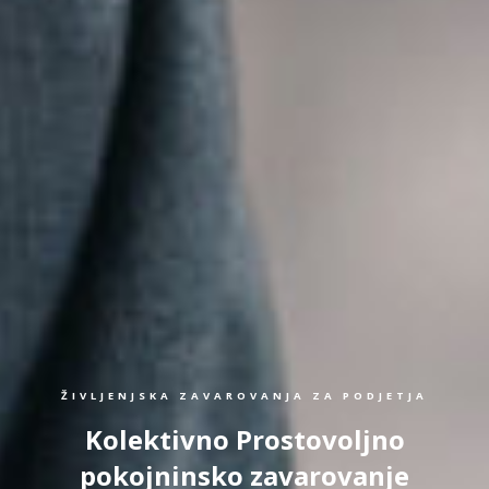
ŽIVLJENJSKA ZAVAROVANJA ZA PODJETJA
Kolektivno Prostovoljno
pokojninsko zavarovanje