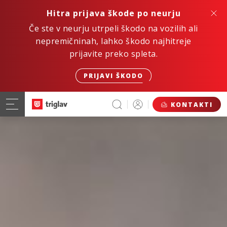
Hitra prijava škode po neurju
Če ste v neurju utrpeli škodo na vozilih ali
nepremičninah, lahko škodo najhitreje
prijavite preko spleta.
PRIJAVI ŠKODO
KONTAKTI