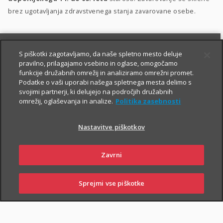
brez ugotavljanja zdravstvenega stanja zavarovane osebe.
S piškotki zagotavljamo, da naše spletno mesto deluje
pravilno, prilagajamo vsebino in oglase, omogočamo
funkcije družabnih omrežij in analiziramo omrežni promet.
Podatke o vaši uporabi našega spletnega mesta delimo s
svojimi partnerji, ki delujejo na področjih družabnih
PIŠITE NAM
01 2864 000
omrežij, oglaševanja in analize.
Politika zasebnosti
Nastavitve piškotkov
O zavarovanju
Zavrni
Sprejmi vse piškotke
PRIJAVITE ŠKODO
PIŠITE NAM
01 2864 000
POSLOVALNICE
TRAJANJE