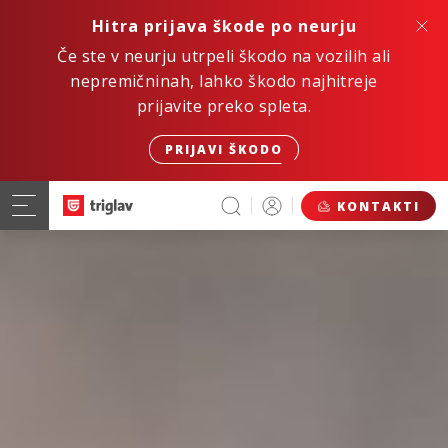
Hitra prijava škode po neurju
Če ste v neurju utrpeli škodo na vozilih ali
nepremičninah, lahko škodo najhitreje
prijavite preko spleta.
PRIJAVI ŠKODO
KONTAKTI