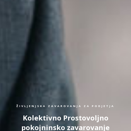
ŽIVLJENJSKA ZAVAROVANJA ZA PODJETJA
Kolektivno Prostovoljno
pokojninsko zavarovanje