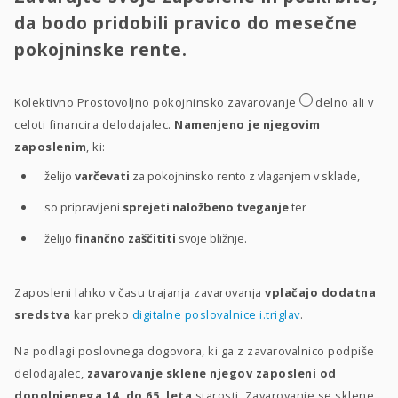
da bodo pridobili pravico do mesečne
pokojninske rente.
i
Kolektivno Prostovoljno pokojninsko zavarovanje
delno ali v
celoti financira delodajalec.
Namenjeno je njegovim
zaposlenim
, ki:
želijo
varčevati
za pokojninsko rento z vlaganjem v sklade,
so pripravljeni
sprejeti naložbeno tveganje
ter
želijo
finančno zaščititi
svoje bližnje.
Zaposleni lahko v času trajanja zavarovanja
vplačajo dodatna
sredstva
kar preko
digitalne poslovalnice i.triglav
.
Na podlagi poslovnega dogovora, ki ga z zavarovalnico podpiše
delodajalec,
zavarovanje sklene njegov zaposleni od
dopolnjenega 14. do 65. leta
starosti. Zavarovanje se sklene