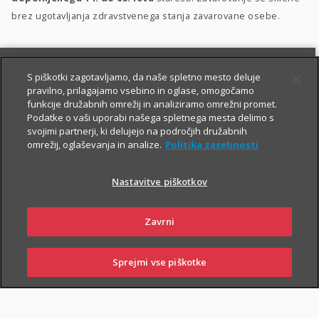
brez ugotavljanja zdravstvenega stanja zavarovane osebe.
S piškotki zagotavljamo, da naše spletno mesto deluje
pravilno, prilagajamo vsebino in oglase, omogočamo
funkcije družabnih omrežij in analiziramo omrežni promet.
Podatke o vaši uporabi našega spletnega mesta delimo s
svojimi partnerji, ki delujejo na področjih družabnih
PIŠITE NAM
01 2864 000
omrežij, oglaševanja in analize.
Politika zasebnosti
Nastavitve piškotkov
O zavarovanju
Zavrni
Sprejmi vse piškotke
PRIJAVITE ŠKODO
PIŠITE NAM
01 2864 000
POSLOVALNICE
TRAJANJE