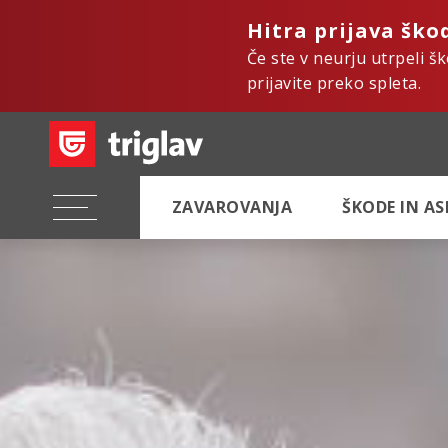
Hitra prijava ško
Če ste v neurju utrpeli š
prijavite preko spleta.
ZAVAROVANJA
ŠKODE IN A