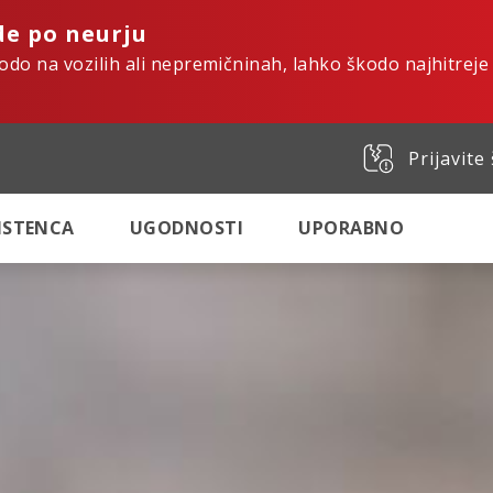
de po neurju
kodo na vozilih ali nepremičninah, lahko škodo najhitreje
Prijavite
SISTENCA
UGODNOSTI
UPORABNO