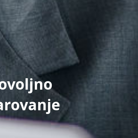
ovoljno
arovanje