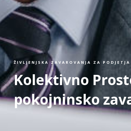
ŽIVLJENJSKA ZAVAROVANJA ZA PODJETJA
Kolektivno Prost
pokojninsko zav