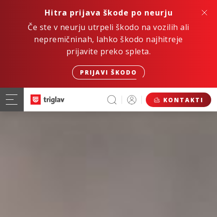
Hitra prijava škode po neurju
Če ste v neurju utrpeli škodo na vozilih ali
nepremičninah, lahko škodo najhitreje
prijavite preko spleta.
PRIJAVI ŠKODO
KONTAKTI