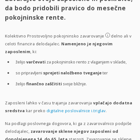
da bodo pridobili pravico do mesečne
pokojninske rente.
i
Kolektivno Prostovoljno pokojninsko zavarovanje
delno ali v
celoti financira delodajalec.
Namenjeno je njegovim
zaposlenim
, ki:
želijo
varčevati
za pokojninsko rento z vlaganjem v sklade,
so pripravljeni
sprejeti naložbeno tveganje
ter
želijo
finančno zaščititi
svoje bližnje.
Zaposleni lahko v času trajanja zavarovanja
vplačajo dodatna
sredstva
kar preko
digitalne poslovalnice i.triglav
.
Na podlagi poslovnega dogovora, ki ga z zavarovalnico podpiše
delodajalec,
zavarovanje sklene njegov zaposleni od
dopolnjenega 14. do 65. leta
starosti. Zavarovanje se sklene