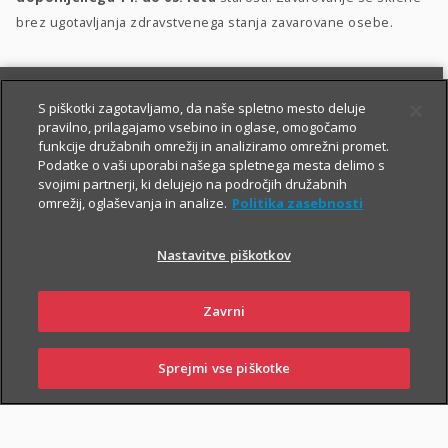
brez ugotavljanja zdravstvenega stanja zavarovane osebe.
S piškotki zagotavljamo, da naše spletno mesto deluje
pravilno, prilagajamo vsebino in oglase, omogočamo
funkcije družabnih omrežij in analiziramo omrežni promet.
Podatke o vaši uporabi našega spletnega mesta delimo s
svojimi partnerji, ki delujejo na področjih družabnih
PIŠITE NAM
01 2864 000
omrežij, oglaševanja in analize.
Politika zasebnosti
Nastavitve piškotkov
O zavarovanju
Zavrni
Sprejmi vse piškotke
PRIJAVITE ŠKODO
PIŠITE NAM
01 2864 000
POSLOVALNICE
TRAJANJE