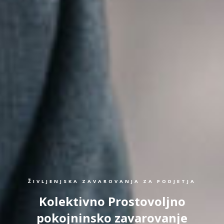
ŽIVLJENJSKA ZAVAROVANJA ZA PODJETJA
Kolektivno Prostovoljno
pokojninsko zavarovanje