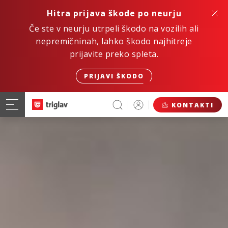
Hitra prijava škode po neurju
Če ste v neurju utrpeli škodo na vozilih ali
nepremičninah, lahko škodo najhitreje
prijavite preko spleta.
PRIJAVI ŠKODO
KONTAKTI