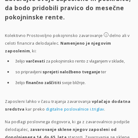
da bodo pridobili pravico do mesečne
pokojninske rente.
i
Kolektivno Prostovoljno pokojninsko zavarovanje
delno ali v
celoti financira delodajalec.
Namenjeno je njegovim
zaposlenim
, ki:
želijo
varčevati
za pokojninsko rento z vlaganjem v sklade,
so pripravljeni
sprejeti naložbeno tveganje
ter
želijo
finančno zaščititi
svoje bližnje.
Zaposleni lahko v času trajanja zavarovanja
vplačajo dodatna
sredstva
kar preko
digitalne poslovalnice i.triglav
.
Na podlagi poslovnega dogovora, ki ga z zavarovalnico podpiše
delodajalec,
zavarovanje sklene njegov zaposleni od
dopolnjenega 14. do 65. leta
starosti. Zavarovanje se sklene