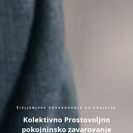
ŽIVLJENJSKA ZAVAROVANJA ZA PODJETJA
Kolektivno Prostovoljno
pokojninsko zavarovanje