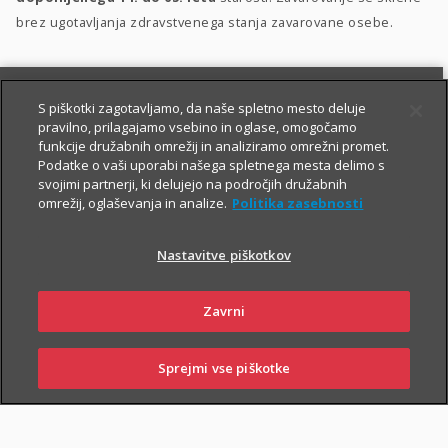
brez ugotavljanja zdravstvenega stanja zavarovane osebe.
S piškotki zagotavljamo, da naše spletno mesto deluje
pravilno, prilagajamo vsebino in oglase, omogočamo
funkcije družabnih omrežij in analiziramo omrežni promet.
Podatke o vaši uporabi našega spletnega mesta delimo s
svojimi partnerji, ki delujejo na področjih družabnih
PIŠITE NAM
01 2864 000
omrežij, oglaševanja in analize.
Politika zasebnosti
Nastavitve piškotkov
O zavarovanju
Zavrni
Sprejmi vse piškotke
PRIJAVITE ŠKODO
PIŠITE NAM
01 2864 000
POSLOVALNICE
TRAJANJE