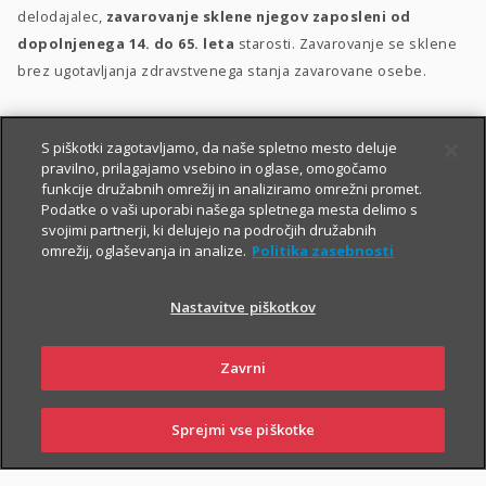
delodajalec,
zavarovanje sklene njegov zaposleni od
dopolnjenega 14. do 65. leta
starosti. Zavarovanje se sklene
brez ugotavljanja zdravstvenega stanja zavarovane osebe.
S piškotki zagotavljamo, da naše spletno mesto deluje
pravilno, prilagajamo vsebino in oglase, omogočamo
funkcije družabnih omrežij in analiziramo omrežni promet.
Podatke o vaši uporabi našega spletnega mesta delimo s
svojimi partnerji, ki delujejo na področjih družabnih
omrežij, oglaševanja in analize.
Politika zasebnosti
PIŠITE NAM
01 2864 000
Nastavitve piškotkov
Zavrni
O zavarovanju
Sprejmi vse piškotke
PRIJAVITE ŠKODO
PIŠITE NAM
01 2864 000
POSLOVALNICE