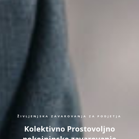
ŽIVLJENJSKA ZAVAROVANJA ZA PODJETJA
Kolektivno Prostovoljno
pokojninsko zavarovanje