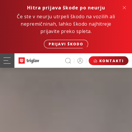
Hitra prijava škode po neurju
Če ste v neurju utrpeli škodo na vozilih ali
nepremičninah, lahko škodo najhitreje
prijavite preko spleta.
PRIJAVI ŠKODO
KONTAKTI