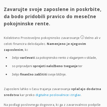
Zavarujte svoje zaposlene in poskrbite,
da bodo pridobili pravico do mesečne
pokojninske rente.
i
Kolektivno Prostovoljno pokojninsko zavarovanje
delno ali v
celoti financira delodajalec.
Namenjeno je njegovim
zaposlenim
, ki:
želijo
varčevati
za pokojninsko rento z vlaganjem v sklade,
so pripravljeni
sprejeti naložbeno tveganje
ter
želijo
finančno zaščititi
svoje bližnje.
Zaposleni lahko v času trajanja zavarovanja
vplačajo dodatna
sredstva
kar preko
digitalne poslovalnice i.triglav
.
Na podlagi poslovnega dogovora, ki ga z zavarovalnico podpiše