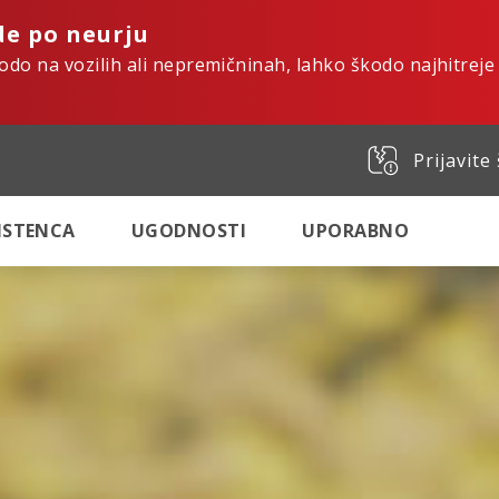
de po neurju
kodo na vozilih ali nepremičninah, lahko škodo najhitreje
Prijavite
SISTENCA
UGODNOSTI
UPORABNO