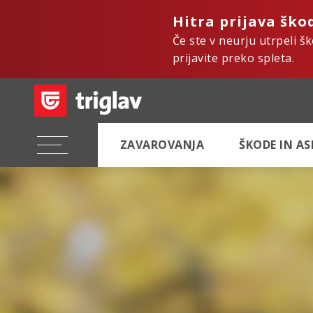
Hitra prijava ško
Če ste v neurju utrpeli š
prijavite preko spleta.
ZAVAROVANJA
ŠKODE IN A