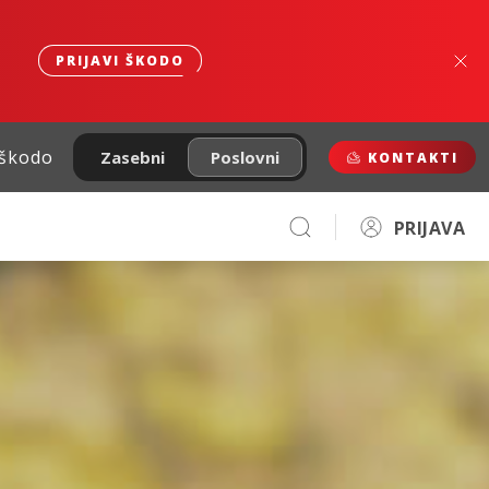
PRIJAVI ŠKODO
 škodo
Zasebni
Poslovni
KONTAKTI
PRIJAVA