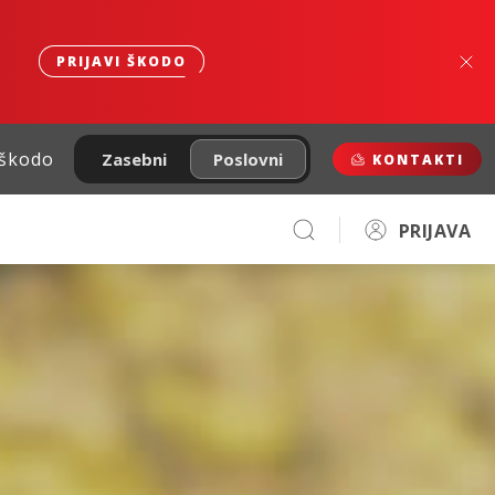
PRIJAVI ŠKODO
 škodo
Zasebni
Poslovni
KONTAKTI
PRIJAVA