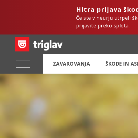
Hitra prijava ško
Če ste v neurju utrpeli š
prijavite preko spleta.
ZAVAROVANJA
ŠKODE IN A