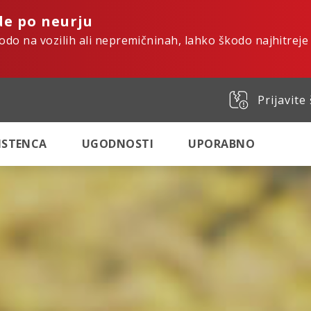
de po neurju
kodo na vozilih ali nepremičninah, lahko škodo najhitreje
Prijavite
SISTENCA
UGODNOSTI
UPORABNO