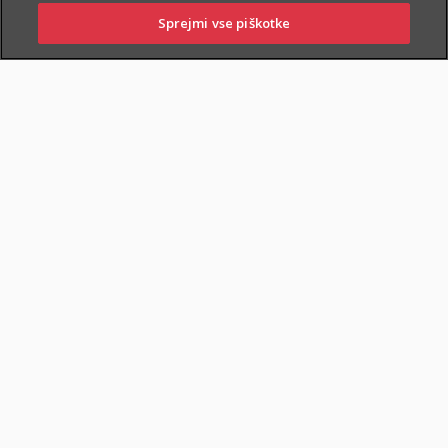
Sprejmi vse piškotke
PRIJAVITE ŠKODO
PIŠITE NAM
01 2864 000
POSLOVALNICE
POKOJNINSKA RENTA
DOKUMENTI
Varčevanje in pokojninska