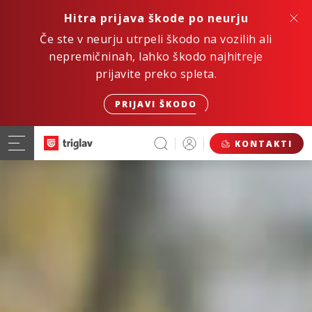
Hitra prijava škode po neurju
Če ste v neurju utrpeli škodo na vozilih ali
nepremičninah, lahko škodo najhitreje
prijavite preko spleta.
PRIJAVI ŠKODO
KONTAKTI