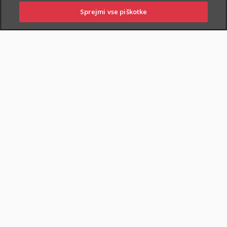
Sprejmi vse piškotke
PRIJAVITE ŠKODO
PIŠITE NAM
01 2864 000
POSLOVALNICE
POKOJNINSKA RENTA
DOKUMENTI
Varčevanje in pokojninska