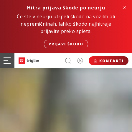
Hitra prijava škode po neurju
Če ste v neurju utrpeli škodo na vozilih ali
nepremičninah, lahko škodo najhitreje
prijavite preko spleta.
PRIJAVI ŠKODO
KONTAKTI