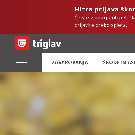
Hitra prijava ško
Če ste v neurju utrpeli š
prijavite preko spleta.
ZAVAROVANJA
ŠKODE IN A