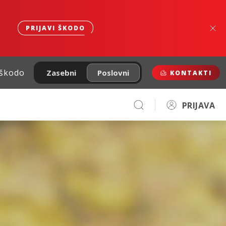
PRIJAVI ŠKODO
 škodo
Zasebni
Poslovni
KONTAKTI
PRIJAVA