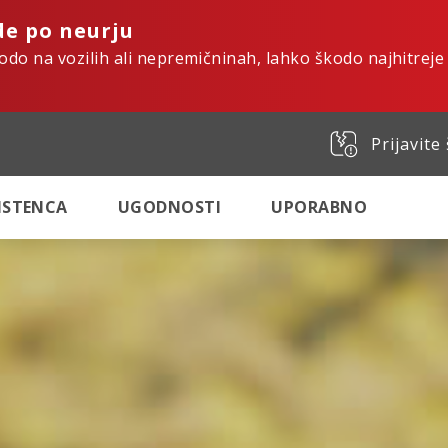
de po neurju
kodo na vozilih ali nepremičninah, lahko škodo najhitreje
Prijavite
SISTENCA
UGODNOSTI
UPORABNO