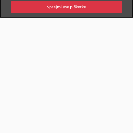
Sprejmi vse piškotke
PRIJAVITE ŠKODO
PIŠITE NAM
01 2864 000
POSLOVALNICE
POKOJNINSKA RENTA
DOKUMENTI
Varčevanje in pokojninska