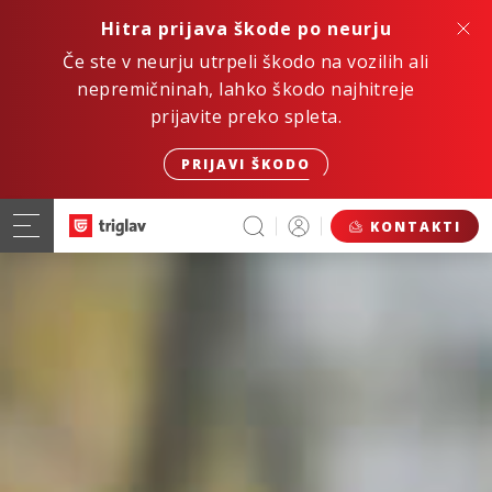
Hitra prijava škode po neurju
Če ste v neurju utrpeli škodo na vozilih ali
nepremičninah, lahko škodo najhitreje
prijavite preko spleta.
PRIJAVI ŠKODO
KONTAKTI