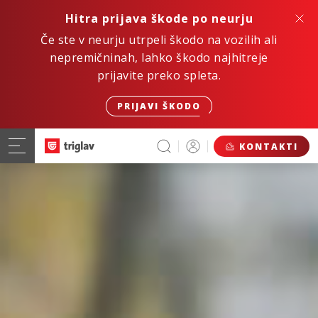
Hitra prijava škode po neurju
Če ste v neurju utrpeli škodo na vozilih ali
nepremičninah, lahko škodo najhitreje
prijavite preko spleta.
PRIJAVI ŠKODO
KONTAKTI