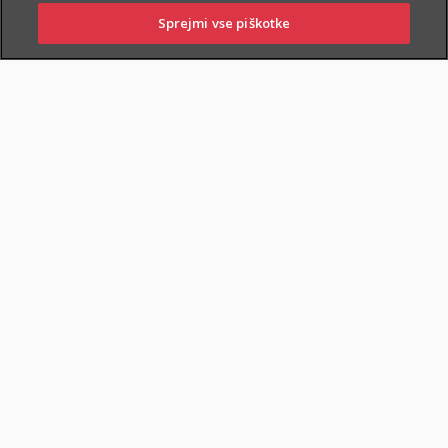
Sprejmi vse piškotke
PRIJAVITE ŠKODO
PIŠITE NAM
01 2864 000
POSLOVALNICE
POKOJNINSKA RENTA
DOKUMENTI
Varčevanje in pokojninska