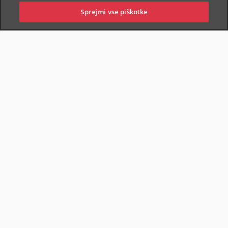
Sprejmi vse piškotke
PRIJAVITE ŠKODO
PIŠITE NAM
01 2864 000
POSLOVALNICE
POKOJNINSKA RENTA
DOKUMENTI
Varčevanje in pokojninska