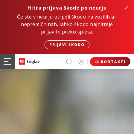
Hitra prijava škode po neurju
Če ste v neurju utrpeli škodo na vozilih ali
nepremičninah, lahko škodo najhitreje
prijavite preko spleta.
PRIJAVI ŠKODO
KONTAKTI