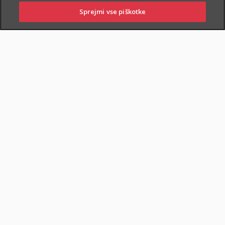
Sprejmi vse piškotke
PRIJAVITE ŠKODO
PIŠITE NAM
01 2864 000
POSLOVALNICE
POKOJNINSKA RENTA
DOKUMENTI
Varčevanje in pokojninska