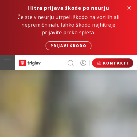
Hitra prijava škode po neurju
Če ste v neurju utrpeli škodo na vozilih ali
nepremičninah, lahko škodo najhitreje
prijavite preko spleta.
PRIJAVI ŠKODO
KONTAKTI