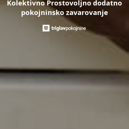
Kolektivno Prostovoljno dodatno
pokojninsko zavarovanje