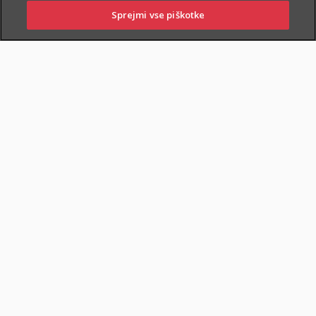
Sprejmi vse piškotke
PRIJAVITE ŠKODO
PIŠITE NAM
01 2864 000
POSLOVALNICE
POKOJNINSKA RENTA
DOKUMENTI