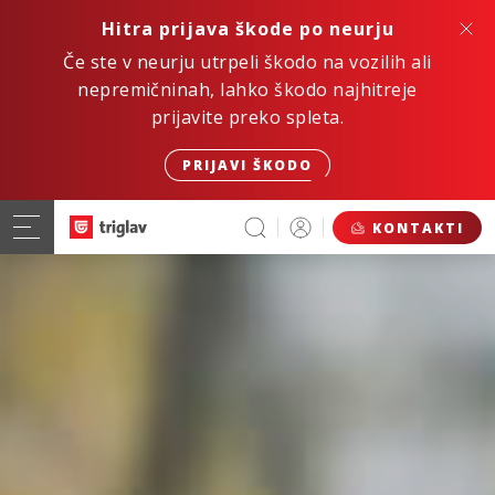
Hitra prijava škode po neurju
Če ste v neurju utrpeli škodo na vozilih ali
nepremičninah, lahko škodo najhitreje
prijavite preko spleta.
PRIJAVI ŠKODO
KONTAKTI