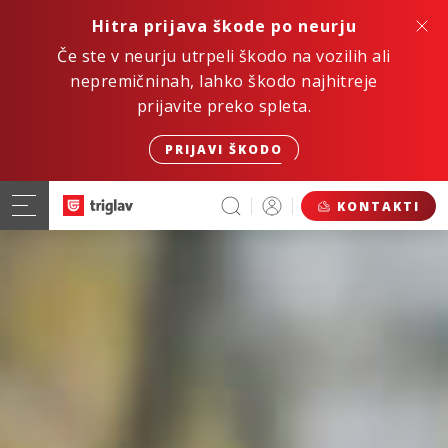
Hitra prijava škode po neurju
Če ste v neurju utrpeli škodo na vozilih ali
nepremičninah, lahko škodo najhitreje
prijavite preko spleta.
PRIJAVI ŠKODO
KONTAKTI