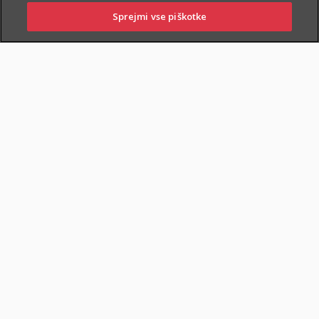
Sprejmi vse piškotke
PRIJAVITE ŠKODO
PIŠITE NAM
01 2864 000
POSLOVALNICE
POKOJNINSKA RENTA
DOKUMENTI
Varčevanje in pokojninska