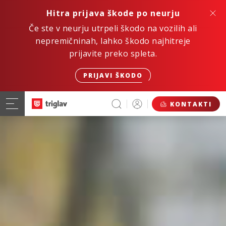
Hitra prijava škode po neurju
Če ste v neurju utrpeli škodo na vozilih ali
nepremičninah, lahko škodo najhitreje
prijavite preko spleta.
PRIJAVI ŠKODO
KONTAKTI