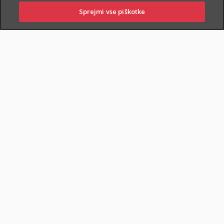
Sprejmi vse piškotke
PRIJAVITE ŠKODO
PIŠITE NAM
01 2864 000
POSLOVALNICE
POKOJNINSKA RENTA
DOKUMENTI
Varčevanje in pokojninska