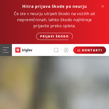
Hitra prijava škode po neurju
Če ste v neurju utrpeli škodo na vozilih ali
nepremičninah, lahko škodo najhitreje
prijavite preko spleta.
PRIJAVI ŠKODO
KONTAKTI