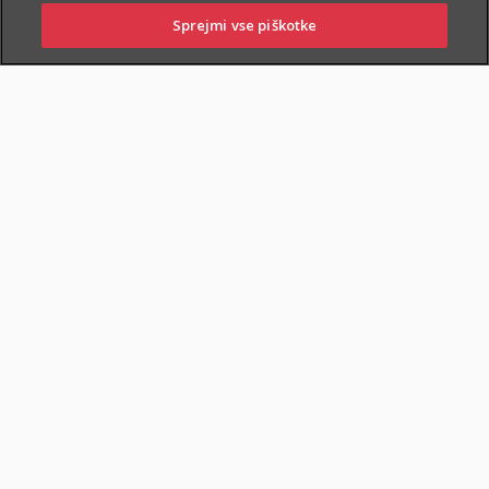
Sprejmi vse piškotke
PRIJAVITE ŠKODO
PIŠITE NAM
01 2864 000
POSLOVALNICE
POKOJNINSKA RENTA
DOKUMENTI
Varčevanje in pokojninska