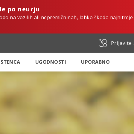
de po neurju
kodo na vozilih ali nepremičninah, lahko škodo najhitreje
Prijavite
SISTENCA
UGODNOSTI
UPORABNO