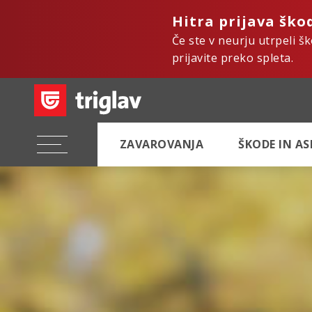
Hitra prijava ško
Če ste v neurju utrpeli š
prijavite preko spleta.
ZAVAROVANJA
ŠKODE IN A