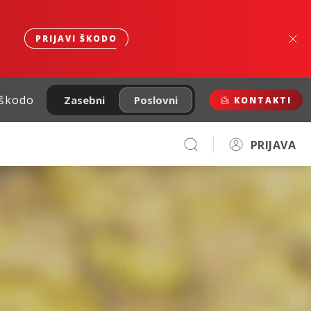
PRIJAVI ŠKODO
 škodo
Zasebni
Poslovni
KONTAKTI
PRIJAVA