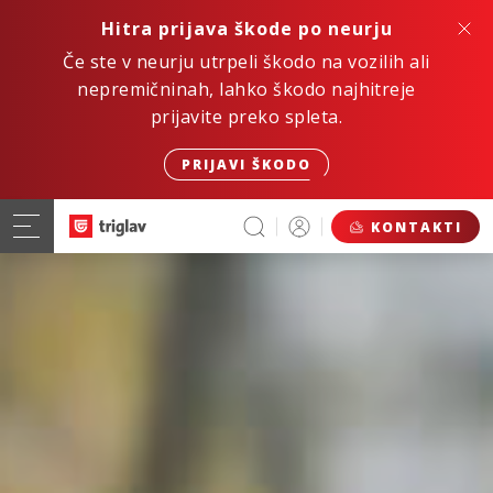
Hitra prijava škode po neurju
Če ste v neurju utrpeli škodo na vozilih ali
nepremičninah, lahko škodo najhitreje
prijavite preko spleta.
PRIJAVI ŠKODO
KONTAKTI