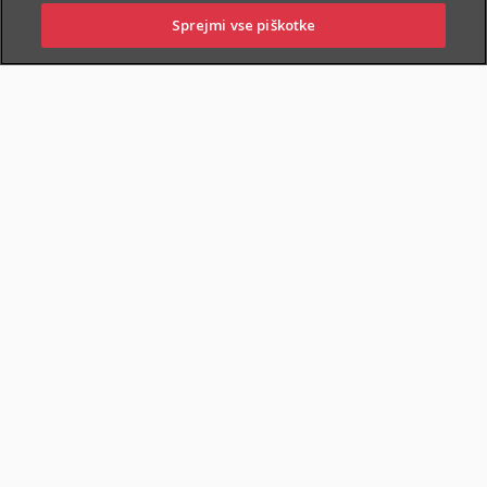
Sprejmi vse piškotke
PRIJAVITE ŠKODO
PIŠITE NAM
01 2864 000
POSLOVALNICE
POKOJNINSKA RENTA
DOKUMENTI
Varčevanje in pokojninska