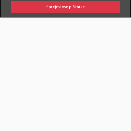
Sprejmi vse piškotke
PRIJAVITE ŠKODO
PIŠITE NAM
01 2864 000
POSLOVALNICE
POKOJNINSKA RENTA
DOKUMENTI
Varčevanje in pokojninska