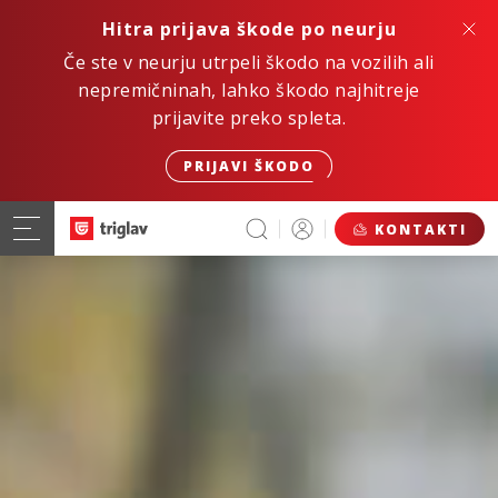
Hitra prijava škode po neurju
Če ste v neurju utrpeli škodo na vozilih ali
nepremičninah, lahko škodo najhitreje
prijavite preko spleta.
PRIJAVI ŠKODO
KONTAKTI