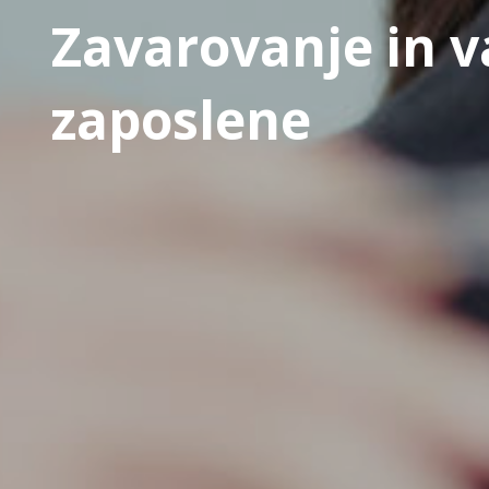
Zavarovanje in v
zaposlene