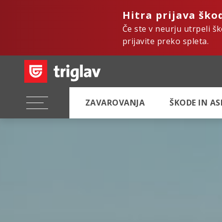
Hitra prijava ško
Če ste v neurju utrpeli š
prijavite preko spleta.
ZAVAROVANJA
ŠKODE IN A