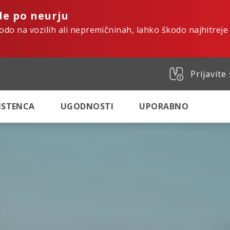
de po neurju
kodo na vozilih ali nepremičninah, lahko škodo najhitreje
Prijavite
SISTENCA
UGODNOSTI
UPORABNO