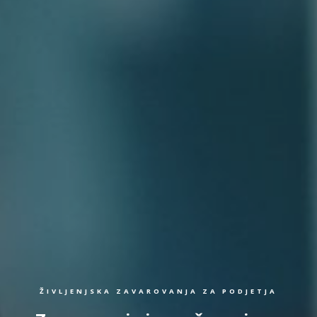
ŽIVLJENJSKA ZAVAROVANJA ZA PODJETJA