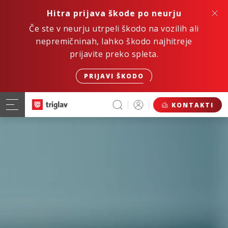
Hitra prijava škode po neurju
Če ste v neurju utrpeli škodo na vozilih ali
nepremičninah, lahko škodo najhitreje
prijavite preko spleta.
PRIJAVI ŠKODO
KONTAKTI