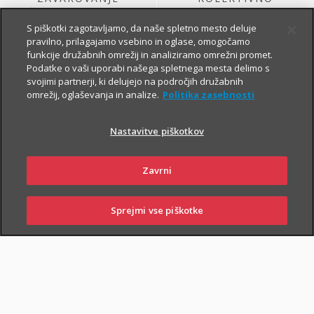
ŽIVLJENJA, KI GA
ŽIVLJENJSKO
SKLENE PODJETJE
ZAVAROVANJE
S piškotki zagotavljamo, da naše spletno mesto deluje
pravilno, prilagajamo vsebino in oglase, omogočamo
funkcije družabnih omrežij in analiziramo omrežni promet.
Podatke o vaši uporabi našega spletnega mesta delimo s
svojimi partnerji, ki delujejo na področjih družabnih
omrežij, oglaševanja in analize.
Politika zasebnosti
Nastavitve piškotkov
ŽIVLJENJSKO
KOLEKTIVNO
Zavrni
ZAVAROVANJE
PROSTOVOLJNO
VARNOST USPEŠNIH
POKOJNINSKO
ZA PODJETJA
ZAVAROVANJE
Sprejmi vse piškotke
PRIJAVITE ŠKODO
PIŠITE NAM
01 2864 000
POSLOVALNICE