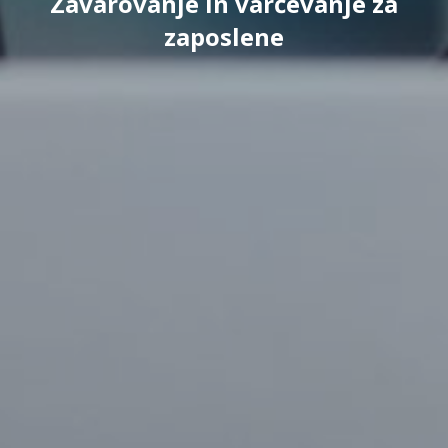
Zavarovanje in varčevanje za
zaposlene