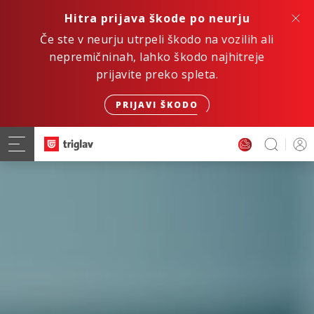
Hitra prijava škode po neurju
Če ste v neurju utrpeli škodo na vozilih ali
nepremičninah, lahko škodo najhitreje
prijavite preko spleta.
PRIJAVI ŠKODO