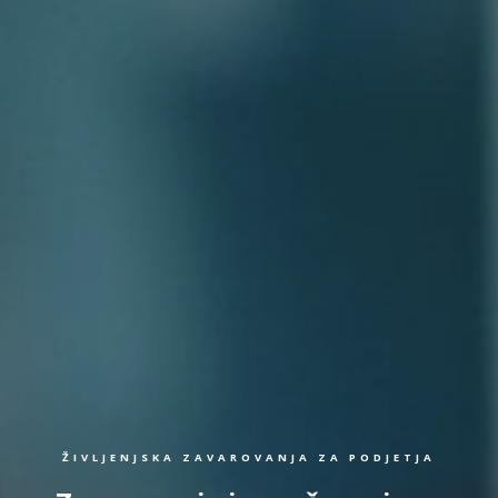
ŽIVLJENJSKA ZAVAROVANJA ZA PODJETJA