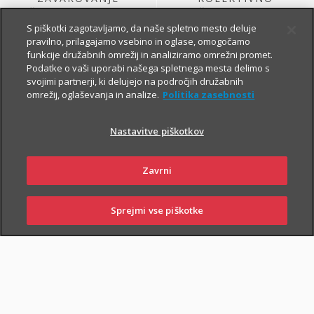
ŽIVLJENJA, KI GA
ŽIVLJENJSKO
SKLENE PODJETJE
ZAVAROVANJE
S piškotki zagotavljamo, da naše spletno mesto deluje
pravilno, prilagajamo vsebino in oglase, omogočamo
funkcije družabnih omrežij in analiziramo omrežni promet.
Podatke o vaši uporabi našega spletnega mesta delimo s
svojimi partnerji, ki delujejo na področjih družabnih
omrežij, oglaševanja in analize.
Politika zasebnosti
Nastavitve piškotkov
ŽIVLJENJSKO
KOLEKTIVNO
Zavrni
ZAVAROVANJE
PROSTOVOLJNO
VARNOST USPEŠNIH
POKOJNINSKO
ZA PODJETJA
ZAVAROVANJE
Sprejmi vse piškotke
PRIJAVITE
OBIŠČITE
PIŠITE NAM
01 2864 000
ŠKODO
POSLOVALNICO