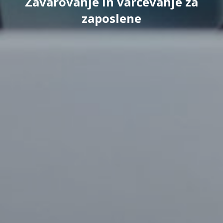
Zavarovanje in varčevanje za
zaposlene